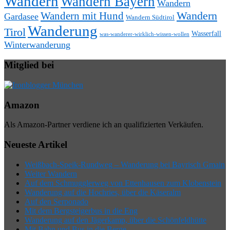
Wandern
Wandern Bayern
Wandern
Wandern mit Hund
Wandern
Gardasee
Wandern Südtirol
Wanderung
Tirol
Wasserfall
was-wanderer-wirklich-wissen-wollen
Winterwanderung
Mitglied bei
Amazon
Als Amazon-Partner verdiene ich an qualifizierten Verkäufen.
Neueste Artikel
Weißbach-Speik-Rundweg – Wanderung bei Bayrisch Gmain
Weiter Wandern
Auf dem Schmugglerweg von Ettenhausen zum Klobenstein
Wanderung auf die Hochries, über die Käseralm
Auf den Serponado
Mit dem Bergsteigerbus in die Eng
Wanderung auf den Jägerkamp, über die Schönfeldhütte
Mit Bahn und Bus in die Berge