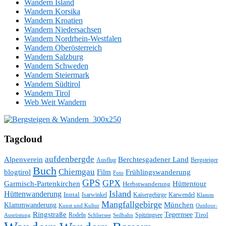
Wandern Island
Wandern Korsika
Wandern Kroatien
Wandern Niedersachsen
Wandern Nordrhein-Westfalen
Wandern Oberösterreich
Wandern Salzburg
Wandern Schweden
Wandern Steiermark
Wandern Südtirol
Wandern Tirol
Web Weit Wandern
Tagcloud
aufdenbergde
Alpenverein
Berchtesgadener Land
Ausflug
Bergsteiger
Buch
Chiemgau
blogtirol
Film
Frühlingswanderung
Foto
GPS
GPX
Hüttentour
Garmisch-Partenkirchen
Herbstwanderung
Island
Hüttenwanderung
Inntal
Isarwinkel
Kaisergebirge
Karwendel
Klamm
Mangfallgebirge
München
Klammwanderung
Kunst und Kultur
Outdoor-
Ringstraße
Tegernsee
Tirol
Rodeln
Spitzingsee
Schliersee
Seilbahn
Ausrüstung