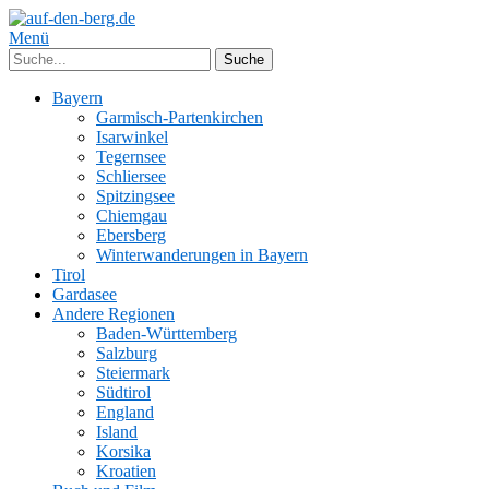
Menü
Bayern
Garmisch-Partenkirchen
Isarwinkel
Tegernsee
Schliersee
Spitzingsee
Chiemgau
Ebersberg
Winterwanderungen in Bayern
Tirol
Gardasee
Andere Regionen
Baden-Württemberg
Salzburg
Steiermark
Südtirol
England
Island
Korsika
Kroatien