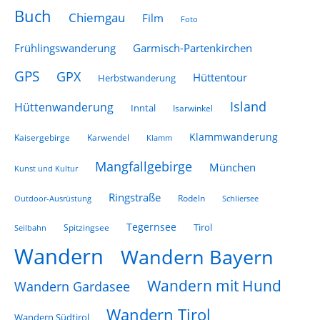
Buch
Chiemgau
Film
Foto
Frühlingswanderung
Garmisch-Partenkirchen
GPS
GPX
Hüttentour
Herbstwanderung
Island
Hüttenwanderung
Inntal
Isarwinkel
Klammwanderung
Kaisergebirge
Karwendel
Klamm
Mangfallgebirge
München
Kunst und Kultur
Ringstraße
Rodeln
Schliersee
Outdoor-Ausrüstung
Tegernsee
Tirol
Spitzingsee
Seilbahn
Wandern
Wandern Bayern
Wandern mit Hund
Wandern Gardasee
Wandern Tirol
Wandern Südtirol