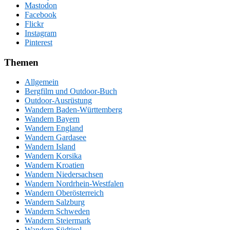
Mastodon
Facebook
Flickr
Instagram
Pinterest
Themen
Allgemein
Bergfilm und Outdoor-Buch
Outdoor-Ausrüstung
Wandern Baden-Württemberg
Wandern Bayern
Wandern England
Wandern Gardasee
Wandern Island
Wandern Korsika
Wandern Kroatien
Wandern Niedersachsen
Wandern Nordrhein-Westfalen
Wandern Oberösterreich
Wandern Salzburg
Wandern Schweden
Wandern Steiermark
Wandern Südtirol