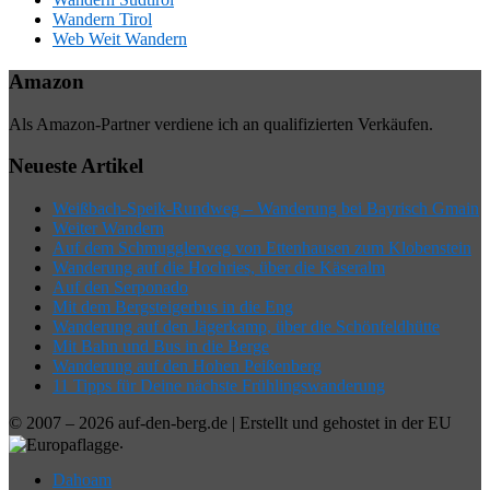
Wandern Tirol
Web Weit Wandern
Amazon
Als Amazon-Partner verdiene ich an qualifizierten Verkäufen.
Neueste Artikel
Weißbach-Speik-Rundweg – Wanderung bei Bayrisch Gmain
Weiter Wandern
Auf dem Schmugglerweg von Ettenhausen zum Klobenstein
Wanderung auf die Hochries, über die Käseralm
Auf den Serponado
Mit dem Bergsteigerbus in die Eng
Wanderung auf den Jägerkamp, über die Schönfeldhütte
Mit Bahn und Bus in die Berge
Wanderung auf den Hohen Peißenberg
11 Tipps für Deine nächste Frühlingswanderung
© 2007 – 2026 auf-den-berg.de | Erstellt und gehostet in der EU
.
Dahoam