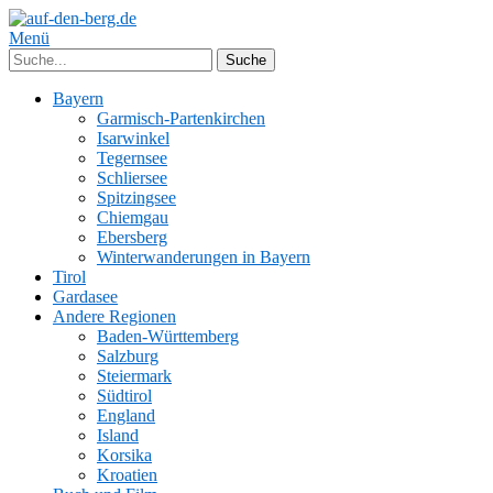
Menü
Bayern
Garmisch-Partenkirchen
Isarwinkel
Tegernsee
Schliersee
Spitzingsee
Chiemgau
Ebersberg
Winterwanderungen in Bayern
Tirol
Gardasee
Andere Regionen
Baden-Württemberg
Salzburg
Steiermark
Südtirol
England
Island
Korsika
Kroatien