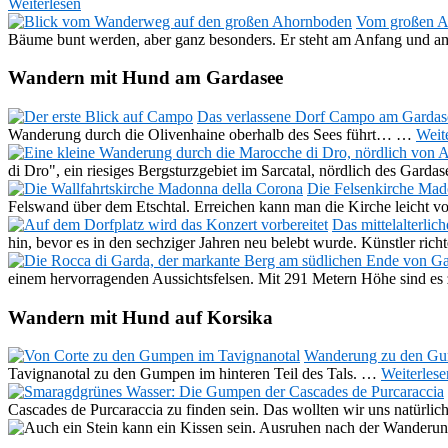
Weiterlesen
Vom großen A
Bäume bunt werden, aber ganz besonders. Er steht am Anfang und
Wandern mit Hund am Gardasee
Das verlassene Dorf Campo am Gardas
Wanderung durch die Olivenhaine oberhalb des Sees führt…
…
Weit
di Dro", ein riesiges Bergsturzgebiet im Sarcatal, nördlich des Gar
Die Felsenkirche Mad
Felswand über dem Etschtal. Erreichen kann man die Kirche leicht
Das mittelalterli
hin, bevor es in den sechziger Jahren neu belebt wurde. Künstler ric
einem hervorragenden Aussichtsfelsen. Mit 291 Metern Höhe sind e
Wandern mit Hund auf Korsika
Wanderung zu den Gu
Tavignanotal zu den Gumpen im hinteren Teil des Tals.
…
Weiterlese
Cascades de Purcaraccia zu finden sein. Das wollten wir uns natürlic