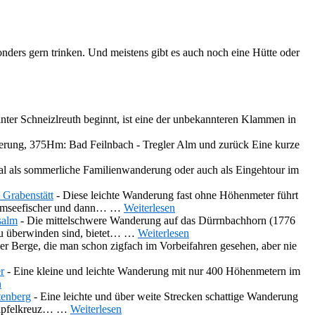
ers gern trinken. Und meistens gibt es auch noch eine Hütte oder
ter Schneizlreuth beginnt, ist eine der unbekannteren Klammen in
rung, 375Hm: Bad Feilnbach - Tregler Alm und zurück Eine kurze
al als sommerliche Familienwanderung oder auch als Eingehtour im
Grabenstätt
-
Diese leichte Wanderung fast ohne Höhenmeter führt
hiemseefischer und dann…
…
Weiterlesen
salm
-
Die mittelschwere Wanderung auf das Dürrnbachhorn (1776
u überwinden sind, bietet…
…
Weiterlesen
der Berge, die man schon zigfach im Vorbeifahren gesehen, aber nie
r
-
Eine kleine und leichte Wanderung mit nur 400 Höhenmetern im
n
tenberg
-
Eine leichte und über weite Strecken schattige Wanderung
 Gipfelkreuz…
…
Weiterlesen