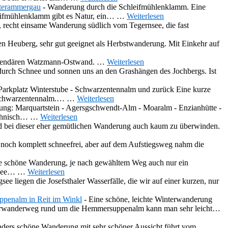
nterammergau
-
Wanderung durch die Schleifmühlenklamm. Eine
leifmühlenklamm gibt es Natur, ein…
…
Weiterlesen
, recht einsame Wanderung südlich vom Tegernsee, die fast
n Heuberg, sehr gut geeignet als Herbstwanderung. Mit Einkehr auf
legendären Watzmann-Ostwand.
…
Weiterlesen
urch Schnee und sonnen uns an den Grashängen des Jochbergs. Ist
arkplatz Winterstube - Schwarzentennalm und zurück Eine kurze
e Schwarzentennalm.…
…
Weiterlesen
ng: Marquartstein - Agersgschwendt-Alm - Moaralm - Enzianhütte -
echnisch…
…
Weiterlesen
nd bei dieser eher gemütlichen Wanderung auch kaum zu überwinden.
noch komplett schneefrei, aber auf dem Aufstiegsweg nahm die
e schöne Wanderung, je nach gewähltem Weg auch nur ein
 See…
…
Weiterlesen
e liegen die Josefsthaler Wasserfälle, die wir auf einer kurzen, nur
penalm in Reit im Winkl
-
Eine schöne, leichte Winterwanderung
nterwanderweg rund um die Hemmersuppenalm kann man sehr leicht…
nders schöne Wanderung mit sehr schöner Aussicht führt vom