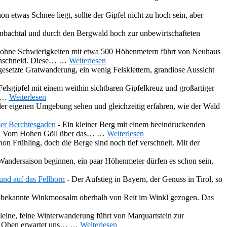
on etwas Schnee liegt, sollte der Gipfel nicht zu hoch sein, aber
enbachtal und durch den Bergwald hoch zur unbewirtschafteten
ohne Schwierigkeiten mit etwa 500 Höhenmetern führt von Neuhaus
denschneid. Diese…
…
Weiterlesen
esetzte Gratwanderung, ein wenig Felsklettern, grandiose Aussicht
elsgipfel mit einem weithin sichtbaren Gipfelkreuz und großartiger
…
Weiterlesen
er eigenen Umgebung sehen und gleichzeitig erfahren, wie der Wald
ber Berchtesgaden
-
Ein kleiner Berg mit einem beeindruckenden
en. Vom Hohen Göll über das…
…
Weiterlesen
n Frühling, doch die Berge sind noch tief verschneit. Mit der
Wandersaison beginnen, ein paar Höhenmeter dürfen es schon sein,
nd auf das Fellhorn
-
Der Aufstieg in Bayern, der Genuss in Tirol, so
ch bekannte Winkmoosalm oberhalb von Reit im Winkl gezogen. Das
leine, feine Winterwanderung führt von Marquartstein zur
n. Oben erwartet uns…
…
Weiterlesen