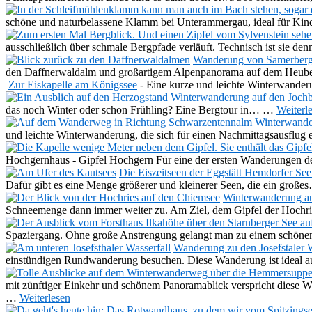
schöne und naturbelassene Klamm bei Unterammergau, ideal für Kind
ausschließlich über schmale Bergpfade verläuft. Technisch ist sie de
Wanderung von Samerberg
den Daffnerwaldalm und großartigem Alpenpanorama auf dem Heube
Zur Eiskapelle am Königssee
-
Eine kurze und leichte Winterwander
Winterwanderung auf den Joch
das noch Winter oder schon Frühling? Eine Bergtour in…
…
Weiterl
Winterwande
und leichte Winterwanderung, die sich für einen Nachmittagsausflu
Hochgernhaus - Gipfel Hochgern Für eine der ersten Wanderungen de
Die Eiszeitseen der Eggstätt Hemdorfer See
Dafür gibt es eine Menge größerer und kleinerer Seen, die ein groß
Winterwanderung au
Schneemenge dann immer weiter zu. Am Ziel, dem Gipfel der Hochr
Spaziergang. Ohne große Anstrengung gelangt man zu einem schönen
Wanderung zu den Josefstaler W
einstündigen Rundwanderung besuchen. Diese Wanderung ist ideal au
mit zünftiger Einkehr und schönem Panoramablick verspricht dies
…
Weiterlesen