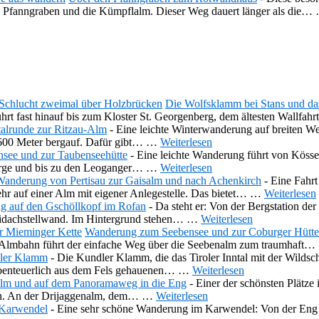
 Pfanngraben und die Kümpflalm. Dieser Weg dauert länger als die…
Die Wolfsklamm bei Stans und da
rt fast hinauf bis zum Kloster St. Georgenberg, dem ältesten Wallfah
alrunde zur Ritzau-Alm
-
Eine leichte Winterwanderung auf breiten W
e 600 Meter bergauf. Dafür gibt…
…
Weiterlesen
ee und zur Taubenseehütte
-
Eine leichte Wanderung führt von Köss
birge und bis zu den Leoganger…
…
Weiterlesen
anderung von Pertisau zur Gaisalm und nach Achenkirch
-
Eine Fahrt
hr auf einer Alm mit eigener Anlegestelle. Das bietet…
…
Weiterlesen
 auf den Gschöllkopf im Rofan
-
Da steht er: Von der Bergstation der
aidachstellwand. Im Hintergrund stehen…
…
Weiterlesen
Wanderung zum Seebensee und zur Coburger Hütte
der Almbahn führt der einfache Weg über die Seebenalm zum traumhaft…
dler Klamm
-
Die Kundler Klamm, die das Tiroler Inntal mit der Wildsc
abenteuerlich aus dem Fels gehauenen…
…
Weiterlesen
lm und auf dem Panoramaweg in die Eng
-
Einer der schönsten Plätze
en. An der Drijaggenalm, dem…
…
Weiterlesen
 Karwendel
-
Eine sehr schöne Wanderung im Karwendel: Von der Eng au