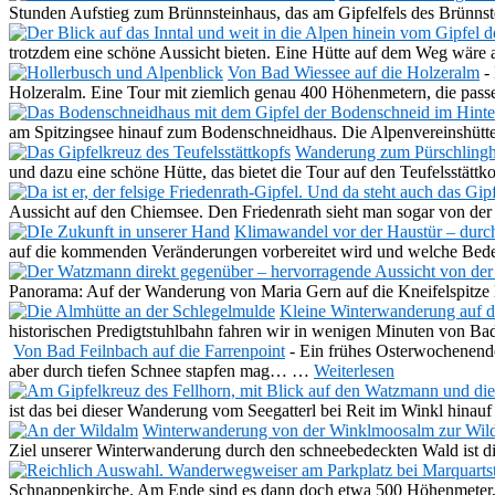
Stunden Aufstieg zum Brünnsteinhaus, das am Gipfelfels des Brünnst
trotzdem eine schöne Aussicht bieten. Eine Hütte auf dem Weg wäre 
Von Bad Wiessee auf die Holzeralm
-
Holzeralm. Eine Tour mit ziemlich genau 400 Höhenmetern, die pas
am Spitzingsee hinauf zum Bodenschneidhaus. Die Alpenvereinshütte
Wanderung zum Pürschlingha
und dazu eine schöne Hütte, das bietet die Tour auf den Teufelsst
Aussicht auf den Chiemsee. Den Friedenrath sieht man sogar von de
Klimawandel vor der Haustür – durch
auf die kommenden Veränderungen vorbereitet wird und welche Bede
Panorama: Auf der Wanderung von Maria Gern auf die Kneifelspitze
Kleine Winterwanderung auf d
historischen Predigtstuhlbahn fahren wir in wenigen Minuten von B
Von Bad Feilnbach auf die Farrenpoint
-
Ein frühes Osterwochenende
aber durch tiefen Schnee stapfen mag…
…
Weiterlesen
ist das bei dieser Wanderung vom Seegatterl bei Reit im Winkl hinauf
Winterwanderung von der Winklmoosalm zur Wil
Ziel unserer Winterwanderung durch den schneebedeckten Wald ist
Schnappenkirche. Am Ende sind es dann doch etwa 500 Höhenmeter, d