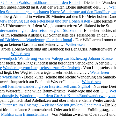
 Gfäll zum Waldschmidthaus und auf den Rachel
-
Die leichte Wander
nden unbeeindruckt lässt. Auf der weiten Ebene unterhalb des…
…
Weit
Kurze Wanderung auf den Dandlberg u
Danlberg-Alm und in weitren 30 Minuten auf den 910 Meter hohen D
terwanderung auf den Petersberg und zur Hohen Asten
-
Eine leichte 
t 625 Höhenmeter, Auf dem Weg kommen wir zu Wallfahrtskirche St.…
terwanderung auf den Teisenberg zur Stoißeralm
-
Eine eher leichte,
es im schattigen Aufstieg zur Sonnenseite des Teisenbergs an der…
nd Bichlersee – Wanderung über dem Inntal
-
Der Wildbarren kommt me
rung an keinem Gasthaus und keiner…
…
Weiterlesen
 große Höhenwanderung am Brauneck bei Lenggries. Mittelschwere Wa
ann…
…
Weiterlesen
Wanderung von der Valepp zur Erzherzog-Johann-Klause
-
hr bietet, das klingt zunächst nicht besonders verlockend. Aber die…
Wanderung vom Luegsteinsee zum Grafenloch
-
Vom Luegsteinsee in
nd liegt. Der Weg ist überwiegend sehr leicht, nur…
…
Weiterlesen
nerwaldalmen
-
Diese kurze, schöne und leichte Wanderung am Samerb
bwechslungsreich am Bach mit Wasserfällen…
…
Weiterlesen
Familienwanderung von Bayrischzell zum Siglhof
-
Nur eine Drei
n am Wasserfall, eine wilde Baum-Brücke, Waldwege und den…
…
Wei
Wanderung auf dem Großen Kultur-Rundwanderweg von B
penhügel nach Bad Adelholzen und über mehrere kleine Weiler zurü
 Tüttensee im Chiemgau – kleiner See mit großem Geheimnis
-
Ein kl
icht für einen lauen Sommerabend. Oder auch für einen Frühlingstag,…
 Mühlau zum Brünnsteinhaus
-
Von Mühlau zwischen Oberaudorf und K