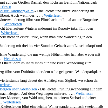
ung auf den Großen Rachel, den höchsten Berg im Nationalpark
erlesen
nd zur Dandlberg-Alm
-
Eine leichte und kurze Wanderung im
andlberg. Auch wenn der…
…
Weiterlesen
Winterwanderung führt von Flintsbach im Inntal an der Burgruine
…
Weiterlesen
 nicht überlaufene Winterwanderung im Rupertwinkel führt den
…
Weiterlesen
ist nicht an erster Stelle, wenn man eine Wanderung in den
nderung mit drei bis vier Stunden Gehzeit zum Latschenkopf und
Eine Wanderung, die nur wenige Höhenmeter hat, aber weder mit
…
Weiterlesen
 Oberaudorf im Inntal ist es nur eine kurze Wanderung zum
erg führt vom Duftbräu oder dem nahe gelegenen Wanderparkplatz
viertelstunde lang dauert der Aufstieg zum Siglhof, wo schon der
terlesen
ergen über Adelholzen
-
Die leichte Frühlingswanderung auf dem
ck nach Bergen. Auf dem Weg liegen mehrere…
…
Weiterlesen
einer Moorsee, von Wald umgeben, mit einem Seebad und einer
…
Weiterlesen
iefersfelden führt eine leichte Winterwanderung nach zweieinhalb