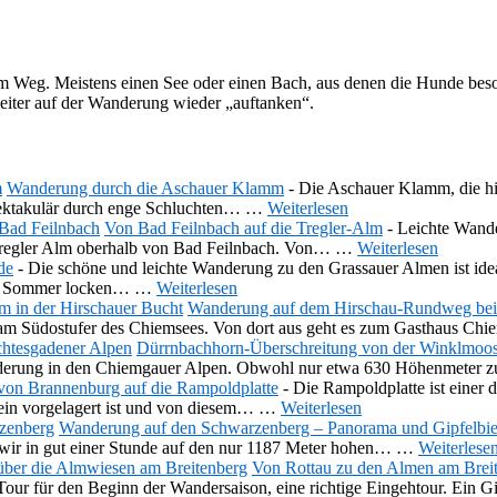
 Weg. Meistens einen See oder einen Bach, aus denen die Hunde besond
eiter auf der Wanderung wieder „auftanken“.
Wanderung durch die Aschauer Klamm
-
Die Aschauer Klamm, die hin
spektakulär durch enge Schluchten…
…
Weiterlesen
Von Bad Feilnbach auf die Tregler-Alm
-
Leichte Wande
e Tregler Alm oberhalb von Bad Feilnbach. Von…
…
Weiterlesen
de
-
Die schöne und leichte Wanderung zu den Grassauer Almen ist ide
Im Sommer locken…
…
Weiterlesen
Wanderung auf dem Hirschau-Rundweg bei 
t am Südostufer des Chiemsees. Von dort aus geht es zum Gasthaus C
Dürrnbachhorn-Überschreitung von der Winklmoo
nderung in den Chiemgauer Alpen. Obwohl nur etwa 630 Höhenmeter z
on Brannenburg auf die Rampoldplatte
-
Die Rampoldplatte ist einer 
ein vorgelagert ist und von diesem…
…
Weiterlesen
Wanderung auf den Schwarzenberg – Panorama und Gipfelbie
wir in gut einer Stunde auf den nur 1187 Meter hohen…
…
Weiterlese
Von Rottau zu den Almen am Brei
 Tour für den Beginn der Wandersaison, eine richtige Eingehtour. Ein