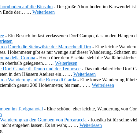
hornboden auf die Binsalm
-
Der große Ahornboden im Karwendel ist 
 am Ende der…
…
Weiterlesen
ee
-
Ein Besuch im fast verlassenen Dorf Campo, das an den Hängen de
erlesen
Durch die Steinwüste der Marocche di Dro
-
Eine leichte Wanderu
dasees. Höhenmeter gibt es nur wenige auf dieser Wanderung, Schatten 
onna della Corona
-
Hoch über dem Etschtal steht die Wallfahrtskirch
 vom oberhalb gelegenen…
…
Weiterlesen
che Dorf Canale di Tenno und der Tennosee
-
Das mittelalterliche Dorf 
hteten in den Häusern Ateliers ein…
…
Weiterlesen
Wanderung auf die Rocca di Garda
-
Eine kurze Wanderung führt 
s ziemlich genau 200 Höhenmeter, bis man…
…
Weiterlesen
mpen im Tavignanotal
-
Eine schöne, eher leichte, Wanderung von Corte
n
Wanderung zu den Gumpen von Purcaraccia
-
Korsika ist für seine v
h nicht entgehen lassen. Es ist wahr,…
…
Weiterlesen