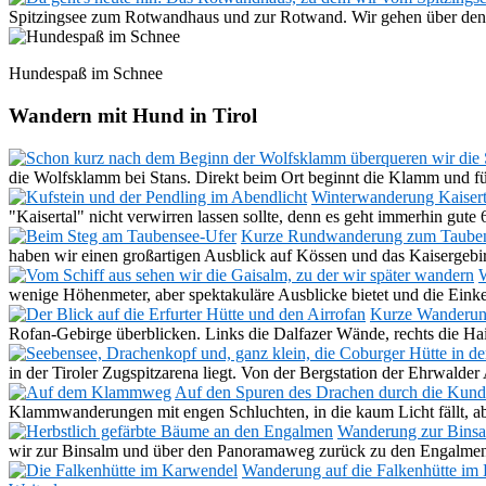
Spitzingsee zum Rotwandhaus und zur Rotwand. Wir gehen über den
Hundespaß im Schnee
Wandern mit Hund in Tirol
die Wolfsklamm bei Stans. Direkt beim Ort beginnt die Klamm und füh
Winterwanderung Kaisert
"Kaisertal" nicht verwirren lassen sollte, denn es geht immerhin gut
Kurze Rundwanderung zum Taubens
haben wir einen großartigen Ausblick auf Kössen und das Kaiserge
W
wenige Höhenmeter, aber spektakuläre Ausblicke bietet und die Einke
Kurze Wanderung
Rofan-Gebirge überblicken. Links die Dalfazer Wände, rechts die H
in der Tiroler Zugspitzarena liegt. Von der Bergstation der Ehrwal
Auf den Spuren des Drachen durch die Kun
Klammwanderungen mit engen Schluchten, in die kaum Licht fällt, 
Wanderung zur Binsa
wir zur Binsalm und über den Panoramaweg zurück zu den Engalm
Wanderung auf die Falkenhütte im