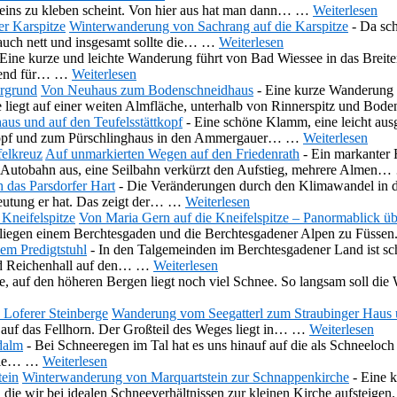
eins zu kleben scheint. Von hier aus hat man dann…
…
Weiterlesen
Winterwanderung von Sachrang auf die Karspitze
-
Da sch
auch nett und insgesamt sollte die…
…
Weiterlesen
Eine kurze und leichte Wanderung führt von Bad Wiessee in das Breit
send für…
…
Weiterlesen
Von Neuhaus zum Bodenschneidhaus
-
Eine kurze Wanderung 
 liegt auf einer weiten Almfläche, unterhalb von Rinnerspitz und Bo
us und auf den Teufelsstättkopf
-
Eine schöne Klamm, eine leicht ausg
ättkopf und zum Pürschlinghaus in den Ammergauer…
…
Weiterlesen
Auf unmarkierten Wegen auf den Friedenrath
-
Ein markanter F
r Autobahn aus, eine Seilbahn verkürzt den Aufstieg, mehrere Almen…
 das Parsdorfer Hart
-
Die Veränderungen durch den Klimawandel in d
utung er hat. Das zeigt der…
…
Weiterlesen
Von Maria Gern auf die Kneifelspitze – Panormablick ü
 liegen einem Berchtesgaden und die Berchtesgadener Alpen zu Füss
em Predigtstuhl
-
In den Talgemeinden im Berchtesgadener Land ist scho
ad Reichenhall auf den…
…
Weiterlesen
, auf den höheren Bergen liegt noch viel Schnee. So langsam soll die 
Wanderung vom Seegatterl zum Straubinger Haus u
 auf das Fellhorn. Der Großteil des Weges liegt in…
…
Weiterlesen
dalm
-
Bei Schneeregen im Tal hat es uns hinauf auf die als Schneelo
 die…
…
Weiterlesen
Winterwanderung von Marquartstein zur Schnappenkirche
-
Eine k
ie wir bei idealen Schneeverhältnissen zur kleinen Kirche aufsteige