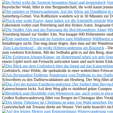
Von
Bayerischer Wald, führt in eine Berglandschaft, die wohl kaum jema
Samerberg-Gebiet. Von Roßholzen wandern wir in 30 Minuten zur 
Win
Falkenstein vorbei zum Petersberg und den Hohen Asten. Insgesam
Win
Teisenberg hinauf zur Stoißer Alm. Nur knappe 600 Höhenmeter sind 
Wildbarren u
Inntalbergen sucht. Das mag daran liegen, dass man auf der Wande
Zum Latschenkopf – die große Höhenwanderung am Brauneck
-
Die
zum vorderen Kirchstein. Mit der Seilbahn geht es auf den Berg, d
einem Gipfel noch mit Fernsicht aufwarten kann und auch keine Einke
Grafenloch, einer Höhle, die spektakulär in einer senkrechten Felswa
Wanderung vom Duftbräu zu den Daff
Schweibern zu den Daffnerwaldalmen am Heuberg. Der Weg führt a
Kaiserschmarrn lockt. Auf dem Weg gibt es strahlend grüne Gumpe
Großen Kulturwanderweg führt von Bergen im Chiemgau über Voral
Der
Gastwirtschaft mit Terrasse direkt am Wasser. Viel mehr braucht's n
Winterwanderung von