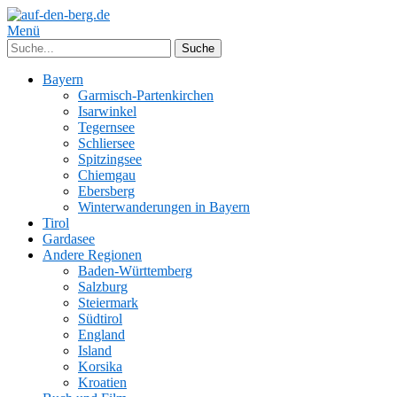
Menü
Bayern
Garmisch-Partenkirchen
Isarwinkel
Tegernsee
Schliersee
Spitzingsee
Chiemgau
Ebersberg
Winterwanderungen in Bayern
Tirol
Gardasee
Andere Regionen
Baden-Württemberg
Salzburg
Steiermark
Südtirol
England
Island
Korsika
Kroatien