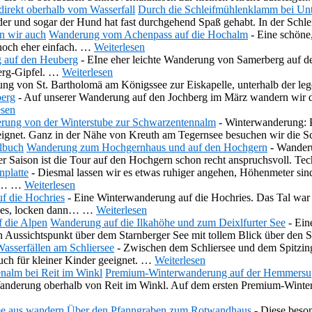
Durch die Schleifmühlenklamm bei U
er und sogar der Hund hat fast durchgehend Spaß gehabt. In der Sch
Wanderung vom Achenpass auf die Hochalm
-
Eine schöne
nnoch eher einfach.
…
Weiterlesen
 auf den Heuberg
-
EIne eher leichte Wanderung von Samerberg auf de
rg-Gipfel.
…
Weiterlesen
ung von St. Bartholomä am Königssee zur Eiskapelle, unterhalb der 
berg
-
Auf unserer Wanderung auf den Jochberg im März wandern wir d
esen
rung von der Winterstube zur Schwarzentennalm
-
Winterwanderung: P
g eignet. Ganz in der Nähe von Kreuth am Tegernsee besuchen wir di
Wanderung zum Hochgernhaus und auf den Hochgern
-
Wanderu
r Saison ist die Tour auf den Hochgern schon recht anspruchsvoll. T
nplatte
-
Diesmal lassen wir es etwas ruhiger angehen, Höhenmeter si
es…
…
Weiterlesen
f die Hochries
-
Eine Winterwanderung auf die Hochries. Das Tal war 
ies, locken dann…
…
Weiterlesen
Wanderung auf die Ilkahöhe und zum Deixlfurter See
-
Ein
 Aussichtspunkt über dem Starnberger See mit tollem Blick über den
asserfällen am Schliersee
-
Zwischen dem Schliersee und dem Spitzingse
ch für kleiner Kinder geeignet.
…
Weiterlesen
Premium-Winterwanderung auf der Hemmersup
e Wanderung oberhalb von Reit im Winkl. Auf dem ersten Premium-Wi
Über den Pfanngraben zum Rotwandhaus
-
Diese beso