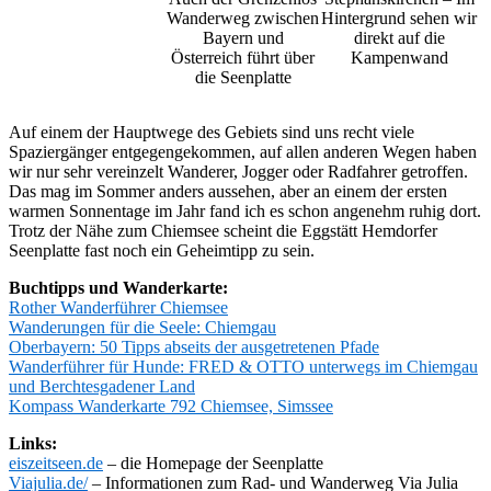
Wanderweg zwischen
Hintergrund sehen wir
Bayern und
direkt auf die
Österreich führt über
Kampenwand
die Seenplatte
Auf einem der Hauptwege des Gebiets sind uns recht viele
Spaziergänger entgegengekommen, auf allen anderen Wegen haben
wir nur sehr vereinzelt Wanderer, Jogger oder Radfahrer getroffen.
Das mag im Sommer anders aussehen, aber an einem der ersten
warmen Sonnentage im Jahr fand ich es schon angenehm ruhig dort.
Trotz der Nähe zum Chiemsee scheint die Eggstätt Hemdorfer
Seenplatte fast noch ein Geheimtipp zu sein.
Buchtipps und Wanderkarte:
Rother Wanderführer Chiemsee
Wanderungen für die Seele: Chiemgau
Oberbayern: 50 Tipps abseits der ausgetretenen Pfade
Wanderführer für Hunde: FRED & OTTO unterwegs im Chiemgau
und Berchtesgadener Land
Kompass Wanderkarte 792 Chiemsee, Simssee
Links:
eiszeitseen.de
– die Homepage der Seenplatte
Viajulia.de/
– Informationen zum Rad- und Wanderweg Via Julia