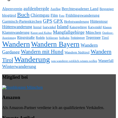
aufdenbergde
Alpenverein
Berchtesgadener Land
Ausflug
Bergsteiger
Buch
Chiemgau
blogtirol
Film
Frühlingswanderung
Foto
GPS
GPX
Hüttentour
Garmisch-Partenkirchen
Herbstwanderung
Island
Hüttenwanderung
Inntal
Isarwinkel
Kaisergebirge
Karwendel
Klamm
Mangfallgebirge
München
Klammwanderung
Kunst und Kultur
Outdoor-
Ringstraße
Tegernsee
Tirol
Rodeln
Spitzingsee
Schliersee
Seilbahn
Ausrüstung
Wandern
Wandern Bayern
Wandern
Wandern mit Hund
Wandern
Gardasee
Wandern Südtirol
Wanderung
Tirol
Wasserfall
was-wanderer-wirklich-wissen-wollen
Winterwanderung
Mitglied bei
Amazon
Als Amazon-Partner verdiene ich an qualifizierten Verkäufen.
Neueste Artikel