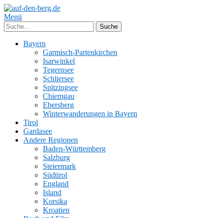
Menü
Bayern
Garmisch-Partenkirchen
Isarwinkel
Tegernsee
Schliersee
Spitzingsee
Chiemgau
Ebersberg
Winterwanderungen in Bayern
Tirol
Gardasee
Andere Regionen
Baden-Württemberg
Salzburg
Steiermark
Südtirol
England
Island
Korsika
Kroatien