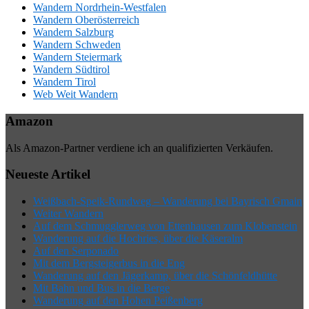
Wandern Nordrhein-Westfalen
Wandern Oberösterreich
Wandern Salzburg
Wandern Schweden
Wandern Steiermark
Wandern Südtirol
Wandern Tirol
Web Weit Wandern
Amazon
Als Amazon-Partner verdiene ich an qualifizierten Verkäufen.
Neueste Artikel
Weißbach-Speik-Rundweg – Wanderung bei Bayrisch Gmain
Weiter Wandern
Auf dem Schmugglerweg von Ettenhausen zum Klobenstein
Wanderung auf die Hochries, über die Käseralm
Auf den Serponado
Mit dem Bergsteigerbus in die Eng
Wanderung auf den Jägerkamp, über die Schönfeldhütte
Mit Bahn und Bus in die Berge
Wanderung auf den Hohen Peißenberg