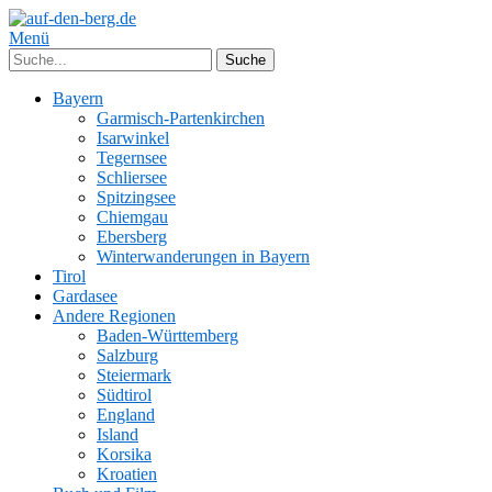
Menü
Bayern
Garmisch-Partenkirchen
Isarwinkel
Tegernsee
Schliersee
Spitzingsee
Chiemgau
Ebersberg
Winterwanderungen in Bayern
Tirol
Gardasee
Andere Regionen
Baden-Württemberg
Salzburg
Steiermark
Südtirol
England
Island
Korsika
Kroatien