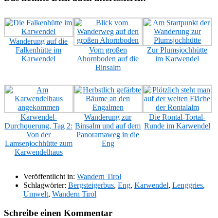
Wanderung auf die
Falkenhütte im
Vom großen
Zur Plumsjochhütte
Karwendel
Ahornboden auf die
im Karwendel
Binsalm
Karwendel-
Wanderung zur
Die Rontal-Tortal-
Durchquerung, Tag 2:
Binsalm und auf dem
Runde im Karwendel
Von der
Panoramaweg in die
Lamsenjochhütte zum
Eng
Karwendelhaus
Veröffentlicht in:
Wandern Tirol
Schlagwörter:
Bergsteigerbus
,
Eng
,
Karwendel
,
Lenggries
,
Umwelt
,
Wandern Tirol
Schreibe einen Kommentar