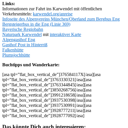
Links:
Informationen zur Fahrt ins Karwendel mit öffentlichen
Verkehrsmitteln:
karwendel.org/anreise
Infoseite des Alpenvereins München/Oberland zum Bergbus Eng
Bergsteigerbus in die Eng (Linie 369)
Bayerische Regiobahn
Naturpark Karwendel
mit
interaktiver Karte
Alpengasthof Eng
Gasthof Post in Hinterriß
Falkenhütte
Plumsjochhütte
Buchtipps und Wanderkarte:
[asa tpl=”flat_box_vertical_de”]376584117X[/asa][asa
tpl=”flat_box_vertical_de”]3763330321[/asa][asa
tpl=”flat_box_vertical_de”]3763344845[/asa][asa
tpl=”flat_box_vertical_de”]3850268756[/asa][asa
tpl=”flat_box_vertical_de”]3991218658[/asa][asa
tpl=”flat_box_vertical_de”]3937530398[/asa][asa
tpl=”flat_box_vertical_de”]3937530991[/asa][asa
tpl=”flat_box_vertical_de”]3928777211[/asa][asa
tpl=”flat_box_vertical_de”]3928777092[/asa]
Das könnte Dich auch interessieren: