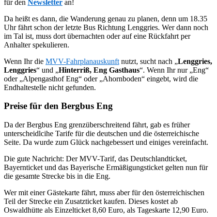
für den
Newsletter
an!
Da heißt es dann, die Wanderung genau zu planen, denn um 18.35
Uhr fährt schon der letzte Bus Richtung Lenggries. Wer dann noch
im Tal ist, muss dort übernachten oder auf eine Rückfahrt per
Anhalter spekulieren.
Wenn Ihr die
MVV-Fahrplanauskunft
nutzt, sucht nach „
Lenggries,
Lenggries
“ und „
Hinterriß, Eng Gasthaus
“. Wenn Ihr nur „Eng“
oder „Alpengasthof Eng“ oder „Ahornboden“ eingebt, wird die
Endhaltestelle nicht gefunden.
Preise für den Bergbus Eng
Da der Bergbus Eng grenzüberschreitend fährt, gab es früher
unterscheidlcihe Tarife für die deutschen und die österreichische
Seite. Da wurde zum Glück nachgebessert und einiges vereinfacht.
Die gute Nachricht: Der MVV-Tarif, das Deutschlandticket,
Bayernticket und das Bayerische Ermäßigungsticket gelten nun für
die gesamte Strecke bis in die Eng.
Wer mit einer Gästekarte fährt, muss aber für den österreichischen
Teil der Strecke ein Zusatzticket kaufen. Dieses kostet ab
Oswaldhütte als Einzelticket 8,60 Euro, als Tageskarte 12,90 Euro.