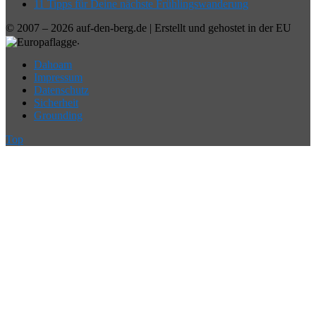
11 Tipps für Deine nächste Frühlingswanderung
© 2007 – 2026 auf-den-berg.de | Erstellt und gehostet in der EU
.
Dahoam
Impressum
Datenschutz
Sicherheit
Grounding
Top