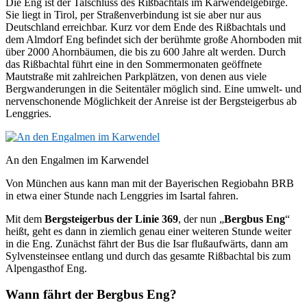
Die Eng ist der Talschluss des Rißbachtals im Karwendelgebirge.
Sie liegt in Tirol, per Straßenverbindung ist sie aber nur aus
Deutschland erreichbar. Kurz vor dem Ende des Rißbachtals und
dem Almdorf Eng befindet sich der berühmte große Ahornboden mit
über 2000 Ahornbäumen, die bis zu 600 Jahre alt werden. Durch
das Rißbachtal führt eine in den Sommermonaten geöffnete
Mautstraße mit zahlreichen Parkplätzen, von denen aus viele
Bergwanderungen in die Seitentäler möglich sind. Eine umwelt- und
nervenschonende Möglichkeit der Anreise ist der Bergsteigerbus ab
Lenggries.
An den Engalmen im Karwendel
Von München aus kann man mit der Bayerischen Regiobahn BRB
in etwa einer Stunde nach Lenggries im Isartal fahren.
Mit dem
Bergsteigerbus der Linie 369
, der nun „
Bergbus Eng
“
heißt, geht es dann in ziemlich genau einer weiteren Stunde weiter
in die Eng. Zunächst fährt der Bus die Isar flußaufwärts, dann am
Sylvensteinsee entlang und durch das gesamte Rißbachtal bis zum
Alpengasthof Eng.
Wann fährt der Bergbus Eng?