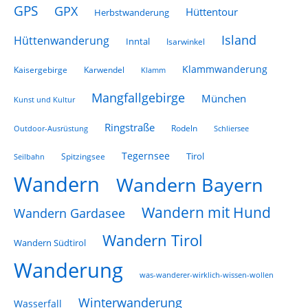
GPS
GPX
Hüttentour
Herbstwanderung
Island
Hüttenwanderung
Inntal
Isarwinkel
Klammwanderung
Kaisergebirge
Karwendel
Klamm
Mangfallgebirge
München
Kunst und Kultur
Ringstraße
Rodeln
Schliersee
Outdoor-Ausrüstung
Tegernsee
Tirol
Spitzingsee
Seilbahn
Wandern
Wandern Bayern
Wandern mit Hund
Wandern Gardasee
Wandern Tirol
Wandern Südtirol
Wanderung
was-wanderer-wirklich-wissen-wollen
Winterwanderung
Wasserfall