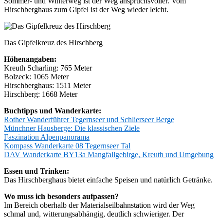
Sommer- und Winterweg ist der Weg anspruchsvoller. Vom
Hirschberghaus zum Gipfel ist der Weg wieder leicht.
Das Gipfelkreuz des Hirschberg
Höhenangaben:
Kreuth Scharling: 765 Meter
Bolzeck: 1065 Meter
Hirschberghaus: 1511 Meter
Hirschberg: 1668 Meter
Buchtipps und Wanderkarte:
Rother Wanderführer Tegernseer und Schlierseer Berge
Münchner Hausberge: Die klassischen Ziele
Faszination Alpenpanorama
Kompass Wanderkarte 08 Tegernseer Tal
DAV Wanderkarte BY13a Mangfallgebirge, Kreuth und Umgebung
Essen und Trinken:
Das Hirschberghaus bietet einfache Speisen und natürlich Getränke.
Wo muss ich besonders aufpassen?
Im Bereich oberhalb der Materialseilbahnstation wird der Weg
schmal und, witterungsabhängig, deutlich schwieriger. Der