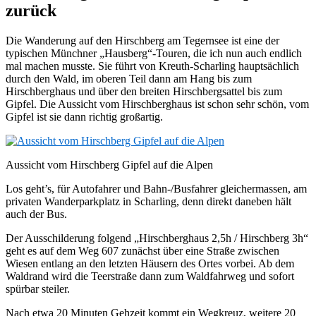
zurück
Die Wanderung auf den Hirschberg am Tegernsee ist eine der
typischen Münchner „Hausberg“-Touren, die ich nun auch endlich
mal machen musste. Sie führt von Kreuth-Scharling hauptsächlich
durch den Wald, im oberen Teil dann am Hang bis zum
Hirschberghaus und über den breiten Hirschbergsattel bis zum
Gipfel. Die Aussicht vom Hirschberghaus ist schon sehr schön, vom
Gipfel ist sie dann richtig großartig.
Aussicht vom Hirschberg Gipfel auf die Alpen
Los geht’s, für Autofahrer und Bahn-/Busfahrer gleichermassen, am
privaten Wanderparkplatz in Scharling, denn direkt daneben hält
auch der Bus.
Der Ausschilderung folgend „Hirschberghaus 2,5h / Hirschberg 3h“
geht es auf dem Weg 607 zunächst über eine Straße zwischen
Wiesen entlang an den letzten Häusern des Ortes vorbei. Ab dem
Waldrand wird die Teerstraße dann zum Waldfahrweg und sofort
spürbar steiler.
Nach etwa 20 Minuten Gehzeit kommt ein Wegkreuz, weitere 20