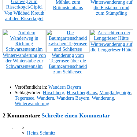
Mühlau zum
Winterwanderung auf
Brünnsteinhaus
die Firstalmen und
Von Wildbad Kreuth
zum Stümpfling
auf den Risserkogel
Winterwanderung auf
die Lenggrieser Hütte
Winterwanderung von
Wanderung vom
der Winterstube zur
Tegernsee über die
Schwarzentennalm
Baumgartenschneid
zum Schliersee
Veröffentlicht in:
Wandern Bayern
Schlagwörter:
Hirschberg
,
Hirschberghaus
,
Mangfallgebirge
,
Tegernsee
,
Wandern
,
Wandern Bayern
,
Wanderung
,
Winterwanderung
2 Kommentare
Schreibe einen Kommentar
Heinz Schmitz