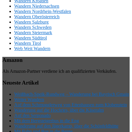
Wandern Kroatien
Wandern Niedersachsen
Wandern Nordrhein-Westfalen
Wandern Oberösterreich
Wandern Salzburg
Wandern Schweden
Wandern Steiermark
Wandern Südtirol
Wandern Tirol
Web Weit Wandern
Amazon
Als Amazon-Partner verdiene ich an qualifizierten Verkäufen.
Neueste Artikel
Weißbach-Speik-Rundweg – Wanderung bei Bayrisch Gmain
Weiter Wandern
Auf dem Schmugglerweg von Ettenhausen zum Klobenstein
Wanderung auf die Hochries, über die Käseralm
Auf den Serponado
Mit dem Bergsteigerbus in die Eng
Wanderung auf den Jägerkamp, über die Schönfeldhütte
Mit Bahn und Bus in die Berge