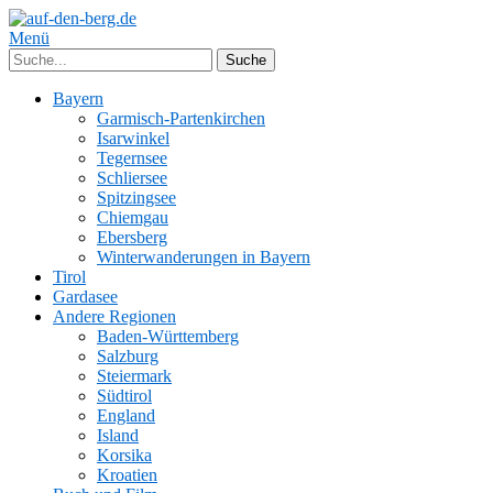
Menü
Bayern
Garmisch-Partenkirchen
Isarwinkel
Tegernsee
Schliersee
Spitzingsee
Chiemgau
Ebersberg
Winterwanderungen in Bayern
Tirol
Gardasee
Andere Regionen
Baden-Württemberg
Salzburg
Steiermark
Südtirol
England
Island
Korsika
Kroatien