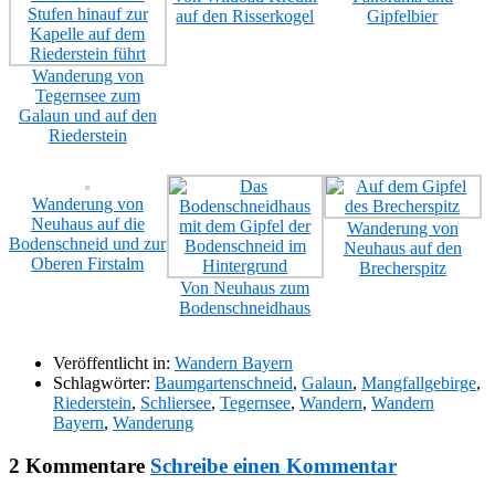
auf den Risserkogel
Gipfelbier
Wanderung von
Tegernsee zum
Galaun und auf den
Riederstein
Wanderung von
Neuhaus auf die
Wanderung von
Bodenschneid und zur
Neuhaus auf den
Oberen Firstalm
Brecherspitz
Von Neuhaus zum
Bodenschneidhaus
Veröffentlicht in:
Wandern Bayern
Schlagwörter:
Baumgartenschneid
,
Galaun
,
Mangfallgebirge
,
Riederstein
,
Schliersee
,
Tegernsee
,
Wandern
,
Wandern
Bayern
,
Wanderung
2 Kommentare
Schreibe einen Kommentar