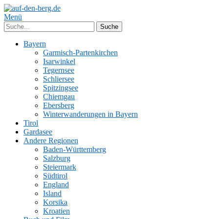
Menü
Bayern
Garmisch-Partenkirchen
Isarwinkel
Tegernsee
Schliersee
Spitzingsee
Chiemgau
Ebersberg
Winterwanderungen in Bayern
Tirol
Gardasee
Andere Regionen
Baden-Württemberg
Salzburg
Steiermark
Südtirol
England
Island
Korsika
Kroatien