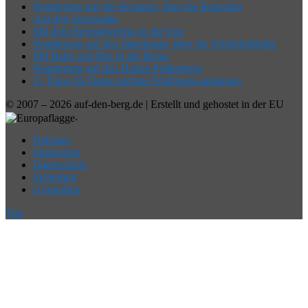
Wanderung auf die Hochries, über die Käseralm
Auf den Serponado
Mit dem Bergsteigerbus in die Eng
Wanderung auf den Jägerkamp, über die Schönfeldhütte
Mit Bahn und Bus in die Berge
Wanderung auf den Hohen Peißenberg
11 Tipps für Deine nächste Frühlingswanderung
© 2007 – 2026 auf-den-berg.de | Erstellt und gehostet in der EU
.
Dahoam
Impressum
Datenschutz
Sicherheit
Grounding
Top