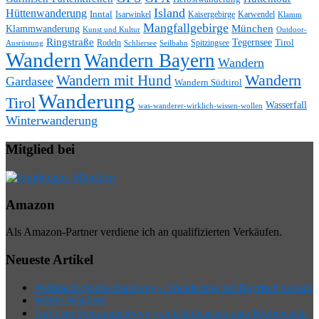
Island
Hüttenwanderung
Inntal
Isarwinkel
Kaisergebirge
Karwendel
Klamm
Mangfallgebirge
München
Klammwanderung
Kunst und Kultur
Outdoor-
Ringstraße
Tegernsee
Tirol
Rodeln
Spitzingsee
Schliersee
Seilbahn
Ausrüstung
Wandern
Wandern Bayern
Wandern
Wandern mit Hund
Wandern
Gardasee
Wandern Südtirol
Wanderung
Tirol
Wasserfall
was-wanderer-wirklich-wissen-wollen
Winterwanderung
Mitglied bei
Amazon
Als Amazon-Partner verdiene ich an qualifizierten Verkäufen.
Neueste Artikel
Weißbach-Speik-Rundweg – Wanderung bei Bayrisch Gmain
Weiter Wandern
Auf dem Schmugglerweg von Ettenhausen zum Klobenstein