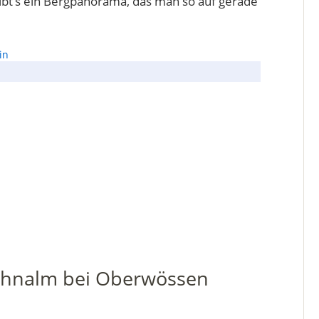
gibt’s ein Bergpanorama, das man so auf gerade
n
ahnalm bei Oberwössen