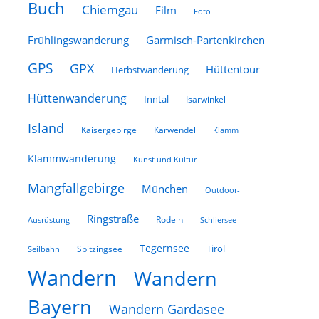
Buch
Chiemgau
Film
Foto
Frühlingswanderung
Garmisch-Partenkirchen
GPS
GPX
Hüttentour
Herbstwanderung
Hüttenwanderung
Inntal
Isarwinkel
Island
Kaisergebirge
Karwendel
Klamm
Klammwanderung
Kunst und Kultur
Mangfallgebirge
München
Outdoor-
Ringstraße
Rodeln
Schliersee
Ausrüstung
Tegernsee
Tirol
Spitzingsee
Seilbahn
Wandern
Wandern
Bayern
Wandern Gardasee