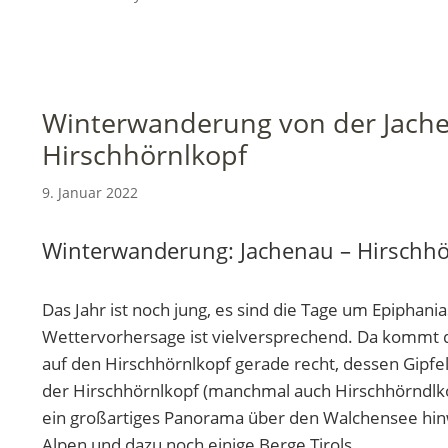
Winterwanderung von der Jach
Hirschhörnlkopf
9. Januar 2022
Winterwanderung: Jachenau – Hirschhö
Das Jahr ist noch jung, es sind die Tage um Epiphania
Wettervorhersage ist vielversprechend. Da kommt 
auf den Hirschhörnlkopf gerade recht, dessen Gip
der Hirschhörnlkopf (manchmal auch Hirschhörndlkop
ein großartiges Panorama über den Walchensee hinw
Alpen und dazu noch einige Berge Tirols.