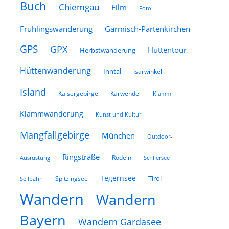
Buch
Chiemgau
Film
Foto
Frühlingswanderung
Garmisch-Partenkirchen
GPS
GPX
Hüttentour
Herbstwanderung
Hüttenwanderung
Inntal
Isarwinkel
Island
Kaisergebirge
Karwendel
Klamm
Klammwanderung
Kunst und Kultur
Mangfallgebirge
München
Outdoor-
Ringstraße
Rodeln
Schliersee
Ausrüstung
Tegernsee
Tirol
Spitzingsee
Seilbahn
Wandern
Wandern
Bayern
Wandern Gardasee