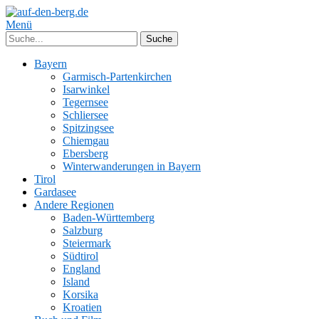
Menü
Bayern
Garmisch-Partenkirchen
Isarwinkel
Tegernsee
Schliersee
Spitzingsee
Chiemgau
Ebersberg
Winterwanderungen in Bayern
Tirol
Gardasee
Andere Regionen
Baden-Württemberg
Salzburg
Steiermark
Südtirol
England
Island
Korsika
Kroatien