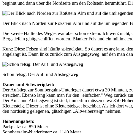
beginnt und dann über die Nordseite um den Roßstein herumführt. Dies
Der Blick nach Norden zur Roßstein-Alm und auf die umliegenden B
Die zweite Hälfte des Weges war aber schon extrem. Ich weiß nicht, o
Bergstiefeln glattgeschliffen worden. Blanker Fels und ein millimete
Kurz: Diese Felsen sind häufig spiegelglatt. So dauert es arg lang,
angelangt ist. Dann links zurück zum Ausgangsweg, auf den man dann 
Schön felsig: Der Auf- und Abstiegsweg
Dauer und Schwierigkeit:
Der Aufstieg zur Sonnbergalm-Unterleger dauert etwa 30 Minuten, zu
erreichen. Ebenso lang kann man für den „einfachen“ Weg zurück zum
Der Auf- und Abstiegsweg ist steil, immerhin müssen etwa 850 Höhen
Klettersteig. Dieser ist ohne Klettersteigset begehbar. Als ich dort w
den nordseitig gelegenen, glitschigen „Altweibersteig“ nehmen.
Höhenangaben:
Parkplatz: ca. 850 Meter
Sonnbergalm-Niederleger: ca. 1140 Meter