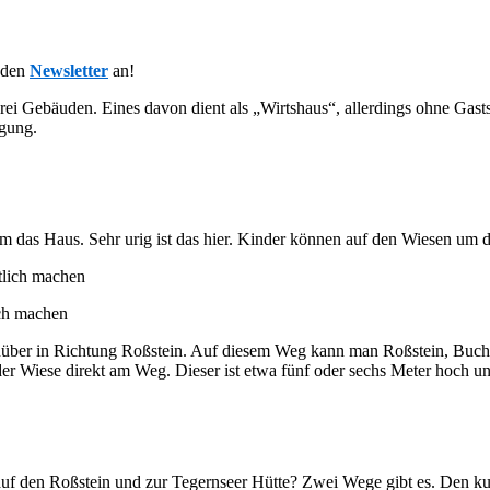
 den
Newsletter
an!
rei Gebäuden. Eines davon dient als „Wirtshaus“, allerdings ohne Gastst
egung.
 das Haus. Sehr urig ist das hier. Kinder können auf den Wiesen um die
ch machen
nüber in Richtung Roßstein. Auf diesem Weg kann man Roßstein, Buchs
 der Wiese direkt am Weg. Dieser ist etwa fünf oder sechs Meter hoch un
f den Roßstein und zur Tegernseer Hütte? Zwei Wege gibt es. Den kurze