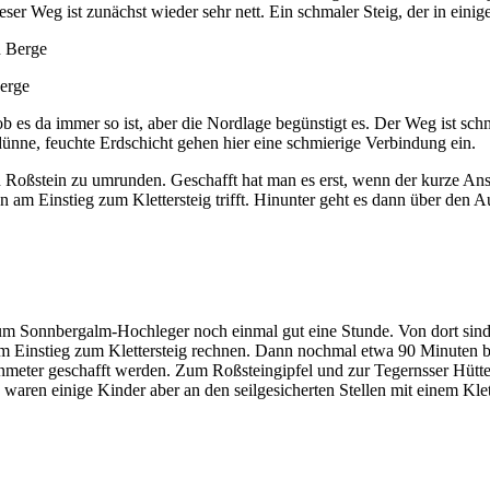
er Weg ist zunächst wieder sehr nett. Ein schmaler Steig, der in einig
erge
b es da immer so ist, aber die Nordlage begünstigt es. Der Weg ist sc
rdünne, feuchte Erdschicht gehen hier eine schmierige Verbindung ein.
 den Roßstein zu umrunden. Geschafft hat man es erst, wenn der kurze
am Einstieg zum Klettersteig trifft. Hinunter geht es dann über den A
m Sonnbergalm-Hochleger noch einmal gut eine Stunde. Von dort sind 
 Einstieg zum Klettersteig rechnen. Dann nochmal etwa 90 Minuten bi
meter geschafft werden. Zum Roßsteingipfel und zur Tegernsser Hütte 
ar, waren einige Kinder aber an den seilgesicherten Stellen mit einem Kl