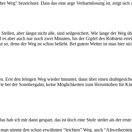
her Weg” bezeichnet. Dass das eine arge Verharmlosung ist, zeigt sich 
Stellen, aber längst nicht alle, sind seilgesichert. Wie lange der Weg 
 es aber auch nur noch zwei Minuten, bis der Gipfel des Roßstein errei
t so, denn der Weg ist schon beliebt. Bei gutem Wetter ist man hier ni
 Erst den felsigen Weg wieder hinunter, dann über einen drahtgesichert
wie bei der Sonnbergalm, keine Möglichkeiten zum Herumtoben für Kinder
as hab ich mir dann gespart, das ist doch eine Stufe steiler als der ers
an nimmt den schon erwähnten “leichten” Weg, auch “Altweibersteig” 