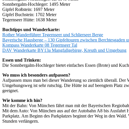
Sonnbergalm-Hochleger: 1495 Meter
Gipfel Roßstein: 1697 Meter
Gipfel Buchstein: 1702 Meter
Tegernseer Hütte: 1638 Meter
Buchtipps und Wanderkarte:
Rother Wanderführer Tegernseer und Schlierseer Berge
Bayerische Hausberge – 130 Gipfeltouren zwischen Berchtesgaden 
Kompass Wanderkarte 08 Tegernseer Tal
DAV Wanderkarte BY13a Mangfallgebirge, Kreuth und Umgebung
Essen und Trinken:
Die Sonnbergalm-Hochleger bietet einfaches Essen (Brote) und Kuche
Wo muss ich besonders aufpassen?
Aufpassen muss man bei dieser Wanderung so ziemlich überall. Der Weg
Umgehungsweg ist sehr rutschig. Die Hütte ist auf beengtem Platz zw
geeignet.
Wie komme ich hin?
Mit der Bahn: Von München fährt man mit der Bayerischen Regiobahn
Mit dem Auto: Von München aus auf der Autobahn A8 bis Ausfahrt Ho
Parkplatz. Am Beginn des Parkplatzes beginnt der Weg in den Wald. W
Stunden verlängern.