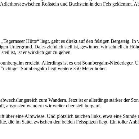
ein Adlerhorst zwischen Roßstein und Buchstein in den Fels geklemmt. 
 „Tegernseer Hütte“ liegt, geht es direkt auf den felsigen Bergsteig. 
igen Untergrund. Da es ziemlich steil ist, gewinnen wir schnell an H
il ist, ist er wirklich gut zu gehen.
nnbergalm erreicht. Allerdings ist es erst Sonnbergalm-Niederleger. U
 “richtige” Sonnbergalm liegt weitere 350 Meter höher.
abwechslungsreich zum Wandern. Jetzt ist er allerdings stärker der Sonne
ft, ansonsten wandern wir weiter eher steil bergauf.
uft über eine Almwiese. Und plötzlich tauchen links, etwa eine Stunde
e, die im Sattel zwischen den beiden Felsspitzen liegt. Ein toller Anbl