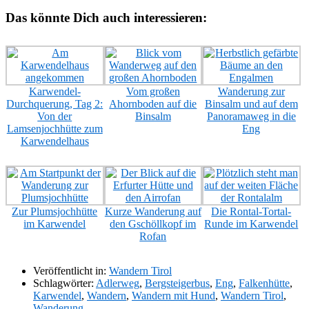
Das könnte Dich auch interessieren:
Karwendel-
Vom großen
Wanderung zur
Durchquerung, Tag 2:
Ahornboden auf die
Binsalm und auf dem
Von der
Binsalm
Panoramaweg in die
Lamsenjochhütte zum
Eng
Karwendelhaus
Zur Plumsjochhütte
Kurze Wanderung auf
Die Rontal-Tortal-
im Karwendel
den Gschöllkopf im
Runde im Karwendel
Rofan
Veröffentlicht in:
Wandern Tirol
Schlagwörter:
Adlerweg
,
Bergsteigerbus
,
Eng
,
Falkenhütte
,
Karwendel
,
Wandern
,
Wandern mit Hund
,
Wandern Tirol
,
Wanderung