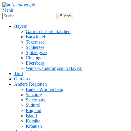
Menü
Bayern
Garmisch-Partenkirchen
Isarwinkel
Tegernsee
Schliersee
Spitzingsee
Chiemgau
Ebersberg
Winterwanderungen in Bayern
Tirol
Gardasee
Andere Regionen
Baden-Württemberg
Salzburg
Steiermark
Südtirol
England
Island
Korsika
Kroatien