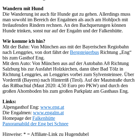
Wandern mit Hund
Die Wanderung ist auch für Hunde gut zu gehen. Allerdings muss
man sowohl im Bereich der Engalmen als auch am Hohljoch mit
freilaufenden Rindern rechnen. An den Bachquerungen können
Hunde trinken, sonst nur auf der Engalm und der Falkenhütte.
Wie komme ich hin?
Mit der Bahn: Von München aus mit der Bayerischen Regiobahn
nach Lenggries, von dort fährt der
Bergsteigerbus
Richtung „Eng“
bis zum Gasthof Eng.
Mit dem Auto: Von München aus auf der Autobahn A8 Richtung
Salzburg bis zur Ausfahrt Holzkirchen, dann über Bad Tölz in
Richtung Lenggries, an Lenggries vorbei zum Sylvensteinsee. Über
Vorderriß (Bayern) nach Hinterriß (Tirol). Auf der Mautstraße durch
das Rißbachtal (Maut 2020: 4,50 Euro pro PKW) und durch den
großen Ahornboden bis zum großen Parkplatz am Gasthaus Eng.
Links:
Alpengasthof Eng:
www.eng.at
Die Engalmen:
www.engalm.at
Homepage der
Falkenhütte
Panoramabild der Eng bei Schnee
Hinweise: * = Affiliate-Link zu Hugendubel