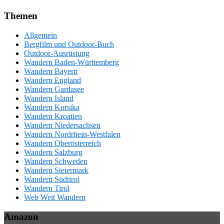
Themen
Allgemein
Bergfilm und Outdoor-Buch
Outdoor-Ausrüstung
Wandern Baden-Württemberg
Wandern Bayern
Wandern England
Wandern Gardasee
Wandern Island
Wandern Korsika
Wandern Kroatien
Wandern Niedersachsen
Wandern Nordrhein-Westfalen
Wandern Oberösterreich
Wandern Salzburg
Wandern Schweden
Wandern Steiermark
Wandern Südtirol
Wandern Tirol
Web Weit Wandern
Amazon