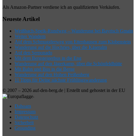
Als Amazon-Partner verdiene ich an qualifizierten Verkäufen.
Neueste Artikel
Weißbach-Speik-Rundweg – Wanderung bei Bayrisch Gmain
Weiter Wandern
Auf dem Schmugglerweg von Ettenhausen zum Klobenstein
Wanderung auf die Hochries, über die Käseralm
Auf den Serponado
Mit dem Bergsteigerbus in die Eng
Wanderung auf den Jägerkamp, über die Schönfeldhütte
Mit Bahn und Bus in die Berge
Wanderung auf den Hohen Peißenberg
11 Tipps für Deine nächste Frühlingswanderung
© 2007 – 2026 auf-den-berg.de | Erstellt und gehostet in der EU
.
Dahoam
Impressum
Datenschutz
Sicherheit
Grounding