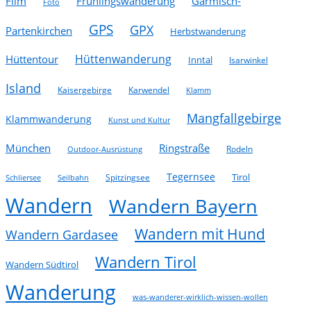
Film
Frühlingswanderung
Garmisch-
Foto
GPS
GPX
Partenkirchen
Herbstwanderung
Hüttenwanderung
Hüttentour
Inntal
Isarwinkel
Island
Kaisergebirge
Karwendel
Klamm
Mangfallgebirge
Klammwanderung
Kunst und Kultur
München
Ringstraße
Rodeln
Outdoor-Ausrüstung
Tegernsee
Tirol
Spitzingsee
Schliersee
Seilbahn
Wandern
Wandern Bayern
Wandern mit Hund
Wandern Gardasee
Wandern Tirol
Wandern Südtirol
Wanderung
was-wanderer-wirklich-wissen-wollen