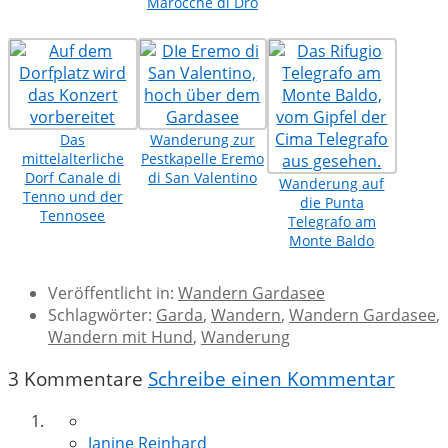
Marocche di Dro
Das
Wanderung zur
mittelalterliche
Pestkapelle Eremo
Dorf Canale di
di San Valentino
Wanderung auf
Tenno und der
die Punta
Tennosee
Telegrafo am
Monte Baldo
Veröffentlicht in:
Wandern Gardasee
Schlagwörter:
Garda
,
Wandern
,
Wandern Gardasee
,
Wandern mit Hund
,
Wanderung
3 Kommentare
Schreibe einen Kommentar
Janine Reinhard