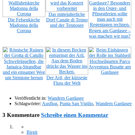
Das mittelalterliche
Die Felsenkirche
Dorf Canale di Tenno
Madonna della
und der Tennosee
Corona
Regen am Gardasee –
was machen wir nun?
Schwefelquellen, die
Hochseilgarten Parco
Jamaica-Strandbar
Avventura Busatte am
und ein einsamer Weg
Gardasee
um Sirmione herum
Der Aril, der kürzeste
Fluss der Welt
Veröffentlicht in:
Wandern Gardasee
Schlagwörter:
Ausflug
,
Punta San Vigilio
,
Wandern Gardasee
3 Kommentare
Schreibe einen Kommentar
Birgit