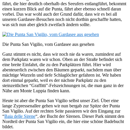
fährt, die hier deutlich oberhalb des Seeufers entlangführt, bekommt
einen kurzen Blick auf die Punta, fährt aber ebenso schnell daran
vorbei. Das war wohl auch der Grund dafür, dass wir es bei all
unseren Gardasee-Besuchen noch nicht dorthin geschaffte hatten,
was sich nun aber gleich zweifach ändern sollte.
Die Punta San Vigilio, vom Gardasee aus gesehen
Ganz stimmt es nicht, dass wir noch nie da waren, zumindest auf
dem Parkplatz waren wir schon. Oben an der Straße befindet sich
eine breite Einfahrt, die zu den Parkplätzen führt. Hier wird
abenteuerlich zwischen den Bäumen geparkt, nachdem man über
mächtige Wurzeln und tiefe Schlaglöcher gefahren ist. Wir haben
dort einmal geparkt, weil es der nächste Parkplatz zu den
steinzeitlichen “Graffitti”-Felszeichnungen ist, die man ganz in der
Nähe am Monte Luppia finden kann.
Heute ist aber die Punta San Vigilio selbst unser Ziel. Über eine
lange Zypressenallee gehen wir nun bergab zur Spitze der Punta
San Vigilio. Auf der rechten Seite passieren wir den Eingang zur
“
Baia delle Sirene
“, der Bucht der Sirenen. Dieser Park nimmt den
Nordteil der Punta San Vigilio ein, die hier eine schöne Badebucht
bildet.