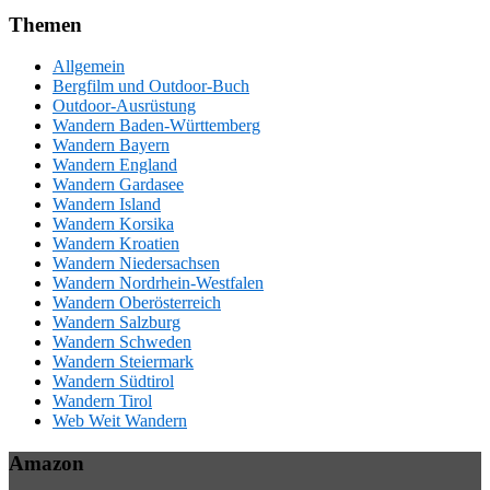
Themen
Allgemein
Bergfilm und Outdoor-Buch
Outdoor-Ausrüstung
Wandern Baden-Württemberg
Wandern Bayern
Wandern England
Wandern Gardasee
Wandern Island
Wandern Korsika
Wandern Kroatien
Wandern Niedersachsen
Wandern Nordrhein-Westfalen
Wandern Oberösterreich
Wandern Salzburg
Wandern Schweden
Wandern Steiermark
Wandern Südtirol
Wandern Tirol
Web Weit Wandern
Amazon