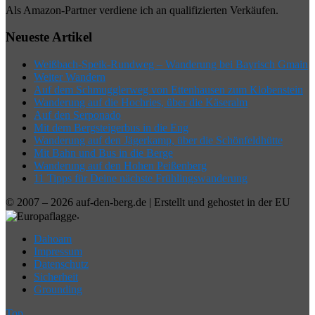
Als Amazon-Partner verdiene ich an qualifizierten Verkäufen.
Neueste Artikel
Weißbach-Speik-Rundweg – Wanderung bei Bayrisch Gmain
Weiter Wandern
Auf dem Schmugglerweg von Ettenhausen zum Klobenstein
Wanderung auf die Hochries, über die Käseralm
Auf den Serponado
Mit dem Bergsteigerbus in die Eng
Wanderung auf den Jägerkamp, über die Schönfeldhütte
Mit Bahn und Bus in die Berge
Wanderung auf den Hohen Peißenberg
11 Tipps für Deine nächste Frühlingswanderung
© 2007 – 2026 auf-den-berg.de | Erstellt und gehostet in der EU
.
Dahoam
Impressum
Datenschutz
Sicherheit
Grounding
Top