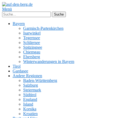
Menü
Bayern
Garmisch-Partenkirchen
Isarwinkel
Tegernsee
Schliersee
Spitzingsee
Chiemgau
Ebersberg
Winterwanderungen in Bayern
Tirol
Gardasee
Andere Regionen
Baden-Württemberg
Salzburg
Steiermark
Südtirol
England
Island
Korsika
Kroatien