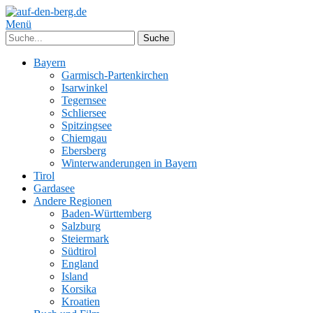
Menü
Bayern
Garmisch-Partenkirchen
Isarwinkel
Tegernsee
Schliersee
Spitzingsee
Chiemgau
Ebersberg
Winterwanderungen in Bayern
Tirol
Gardasee
Andere Regionen
Baden-Württemberg
Salzburg
Steiermark
Südtirol
England
Island
Korsika
Kroatien