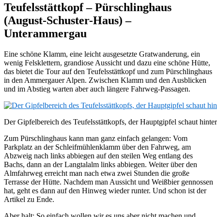
Teufelsstättkopf – Pürschlinghaus
(August-Schuster-Haus) –
Unterammergau
Eine schöne Klamm, eine leicht ausgesetzte Gratwanderung, ein
wenig Felsklettern, grandiose Aussicht und dazu eine schöne Hütte,
das bietet die Tour auf den Teufelsstättkopf und zum Pürschlinghaus
in den Ammergauer Alpen. Zwischen Klamm und den Ausblicken
und im Abstieg warten aber auch längere Fahrweg-Passagen.
Der Gipfelbereich des Teufelsstättkopfs, der Hauptgipfel schaut hinte
Zum Pürschlinghaus kann man ganz einfach gelangen: Vom
Parkplatz an der Schleifmühlenklamm über den Fahrweg, am
Abzweig nach links abbiegen auf den steilen Weg entlang des
Bachs, dann an der Langtalalm links abbiegen. Weiter über den
Almfahrweg erreicht man nach etwa zwei Stunden die große
Terrasse der Hütte. Nachdem man Aussicht und Weißbier gennossen
hat, geht es dann auf den Hinweg wieder runter. Und schon ist der
Artikel zu Ende.
Aber halt: So einfach wollen wir es uns aber nicht machen und