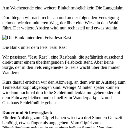
Am Wochenende eine weitere Einkehrmöglichkeit: Die Langtalalm
Dort biegen wir nach rechts ab und an der folgenden Verzeigung
nehmen wir den mittleren Weg, der über eine Wiese in den Wald
führt. Der weitere Abstieg wird nun recht steil und etwas steinig.
Die Bank unter dem Fels: Jesu Rast
Wir passieren “Jesu Rast”, eine Rastbank, die gefährlich aussehend
direkt unter einem überhängenden Felsblock steht. Aber keine
Sorge, der in den Fels eingemeißelte Jesus wacht über den müden
Wanderer.
Kurz darauf errichen wir den Abzweig, an dem wir im Aufstieg zum
Teufelsstättkopf abgebogen sind. Wenige Minuten später können
wir dann nochmal durch die Schleifmühlenklamm gehen oder auf
dem Fahrweg bleiben und schnell zum Wanderparkplatz und
Gasthaus Schleifmühle gehen.
Dauer und Schwierigkeit:
Für den Aufstieg zum Gipfel haben wir etwa drei Stunden Gehzeit
benötigt, etwas länger als angegeben. Vom Gipfel zum
Pürschlinghaus geht es in etwa einer halben Stunde. Von dort