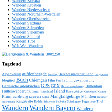
Wandern Korsika
Wandern Kroatien
Wandern Niedersachsen
Wandern Nordrhein-Westfalen
Wandern Oberösterreich
Wandern Salzburg
Wandern Schweden
Wandern Steiermark
Wandern Südtirol
Wandern Tirol
Web Weit Wandern
Tagcloud
aufdenbergde
Alpenverein
Berchtesgadener Land
Ausflug
Bergsteiger
Buch
Chiemgau
blogtirol
Film
Frühlingswanderung
Foto
GPS
GPX
Hüttentour
Garmisch-Partenkirchen
Herbstwanderung
Island
Hüttenwanderung
Inntal
Isarwinkel
Kaisergebirge
Karwendel
Klamm
Mangfallgebirge
München
Klammwanderung
Kunst und Kultur
Outdoor-
Ringstraße
Tegernsee
Tirol
Rodeln
Spitzingsee
Schliersee
Seilbahn
Ausrüstung
Wandern
Wandern Bayern
Wandern