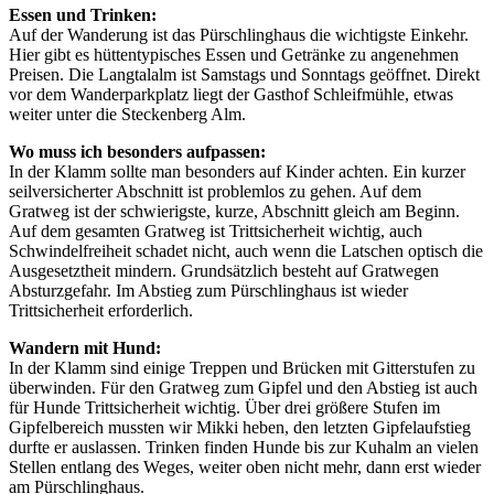
Essen und Trinken:
Auf der Wanderung ist das Pürschlinghaus die wichtigste Einkehr.
Hier gibt es hüttentypisches Essen und Getränke zu angenehmen
Preisen. Die Langtalalm ist Samstags und Sonntags geöffnet. Direkt
vor dem Wanderparkplatz liegt der Gasthof Schleifmühle, etwas
weiter unter die Steckenberg Alm.
Wo muss ich besonders aufpassen:
In der Klamm sollte man besonders auf Kinder achten. Ein kurzer
seilversicherter Abschnitt ist problemlos zu gehen. Auf dem
Gratweg ist der schwierigste, kurze, Abschnitt gleich am Beginn.
Auf dem gesamten Gratweg ist Trittsicherheit wichtig, auch
Schwindelfreiheit schadet nicht, auch wenn die Latschen optisch die
Ausgesetztheit mindern. Grundsätzlich besteht auf Gratwegen
Absturzgefahr. Im Abstieg zum Pürschlinghaus ist wieder
Trittsicherheit erforderlich.
Wandern mit Hund:
In der Klamm sind einige Treppen und Brücken mit Gitterstufen zu
überwinden. Für den Gratweg zum Gipfel und den Abstieg ist auch
für Hunde Trittsicherheit wichtig. Über drei größere Stufen im
Gipfelbereich mussten wir Mikki heben, den letzten Gipfelaufstieg
durfte er auslassen. Trinken finden Hunde bis zur Kuhalm an vielen
Stellen entlang des Weges, weiter oben nicht mehr, dann erst wieder
am Pürschlinghaus.