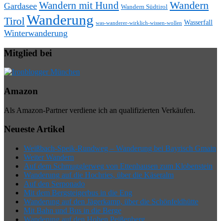
Wandern mit Hund
Wandern
Gardasee
Wandern Südtirol
Wanderung
Tirol
Wasserfall
was-wanderer-wirklich-wissen-wollen
Winterwanderung
Mitglied bei
Amazon
Als Amazon-Partner verdiene ich an qualifizierten Verkäufen.
Neueste Artikel
Weißbach-Speik-Rundweg – Wanderung bei Bayrisch Gmain
Weiter Wandern
Auf dem Schmugglerweg von Ettenhausen zum Klobenstein
Wanderung auf die Hochries, über die Käseralm
Auf den Serponado
Mit dem Bergsteigerbus in die Eng
Wanderung auf den Jägerkamp, über die Schönfeldhütte
Mit Bahn und Bus in die Berge
Wanderung auf den Hohen Peißenberg