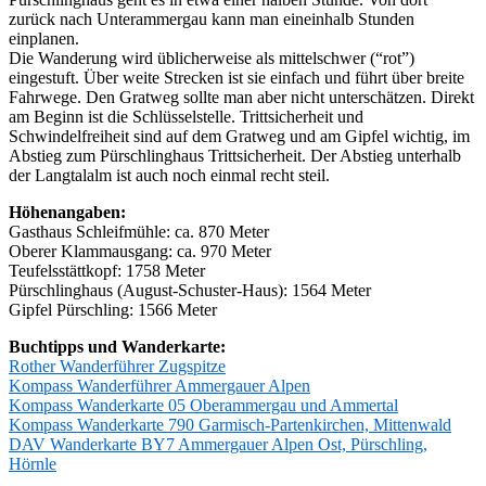
zurück nach Unterammergau kann man eineinhalb Stunden
einplanen.
Die Wanderung wird üblicherweise als mittelschwer (“rot”)
eingestuft. Über weite Strecken ist sie einfach und führt über breite
Fahrwege. Den Gratweg sollte man aber nicht unterschätzen. Direkt
am Beginn ist die Schlüsselstelle. Trittsicherheit und
Schwindelfreiheit sind auf dem Gratweg und am Gipfel wichtig, im
Abstieg zum Pürschlinghaus Trittsicherheit. Der Abstieg unterhalb
der Langtalalm ist auch noch einmal recht steil.
Höhenangaben:
Gasthaus Schleifmühle: ca. 870 Meter
Oberer Klammausgang: ca. 970 Meter
Teufelsstättkopf: 1758 Meter
Pürschlinghaus (August-Schuster-Haus): 1564 Meter
Gipfel Pürschling: 1566 Meter
Buchtipps und Wanderkarte:
Rother Wanderführer Zugspitze
Kompass Wanderführer Ammergauer Alpen
Kompass Wanderkarte 05 Oberammergau und Ammertal
Kompass Wanderkarte 790 Garmisch-Partenkirchen, Mittenwald
DAV Wanderkarte BY7 Ammergauer Alpen Ost, Pürschling,
Hörnle