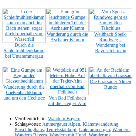
Wanderung durch die
Weißbach-Speik-
Aschauer Klamm
Rundweg –
Durch die
Wanderung bei
Schleifmühlenklamm
Bayrisch Gmain
bei Unterammergau
Die Grassauer Almen
Wanderung durch die
Runde
Gießenbachklamm
und um den Hechtsee
Von Bad Feilnbach
auf die Tregler-Alm
Veröffentlicht in:
Wandern Bayern
Schlagwörter:
Ammergauer Alpen
,
Klammwanderung
,
Pürschlinghaus
,
Teufelsstättkopf
,
Unterammergau
,
Wandern
,
Wandern Bayern
,
Wandern mit Hund
,
Wanderung