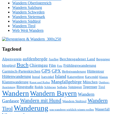
Wandern Oberösterreich
Wandern Salzburg
Wandern Schweden
Wandern Steiermark
Wandern Südtirol
Wandern Tirol
Web Weit Wandern
Tagcloud
aufdenbergde
Alpenverein
Berchtesgadener Land
Ausflug
Bergsteiger
Buch
Chiemgau
blogtirol
Film
Frühlingswanderung
Foto
GPS
GPX
Hüttentour
Garmisch-Partenkirchen
Herbstwanderung
Island
Hüttenwanderung
Inntal
Isarwinkel
Kaisergebirge
Karwendel
Klamm
Mangfallgebirge
München
Klammwanderung
Kunst und Kultur
Outdoor-
Ringstraße
Tegernsee
Tirol
Rodeln
Spitzingsee
Schliersee
Seilbahn
Ausrüstung
Wandern
Wandern Bayern
Wandern
Wandern mit Hund
Wandern
Gardasee
Wandern Südtirol
Wanderung
Tirol
Wasserfall
was-wanderer-wirklich-wissen-wollen