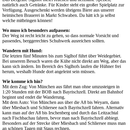
natürlich auch Getränke. Für Kinder steht ein großer Spielplatz zur
Verfügung. Ausgeschenkt werden übrigens Biere aus unserer
heimischen Brauerei in Markt Schwaben. Da hätt ich ja selbst
welche mitbringen können!
Wo muss ich besonders aufpassen:
Der Weg ist recht leicht zu gehen, so dass normale Vorsicht und
passendes, berggerechtes Schuhwerk ausreichen sollten.
Wandern mit Hund:
Die letzten fünf Minuten bis zum Siglhof führt über Weidegebiet.
Bei unserem Besuch waren die Kühe nicht direkt am Weg, aber das
kann sich ändern. Im Bereich des Siglhofs laufen die Hühner frei
herum, weshalb Hunde dort angeleint sein müssen.
Wie komme ich hin?
Mit dem Zug: Von München aus fährt man ohne umzusteigen in
1:20 Stunden mit der BOB nach Bayrischzell. Direkt am Bahnhof
beginnt und endet die Wanderung.
Mit dem Auto: Von München aus über die A8 bis Weyarn, dann
über Miesbach und Schliersee nach Bayrischzell fahren. Alternativ
kann man auf der A8 bis Irschenberg und durch das Leitzachtal
nach Fischbachau fahren, bevor man nach Bayrischzell abbiegt.
Besonders auf der Strecke über Miesbach und Schliersee muss man
an schönen Tagen mit Staus rechnen.