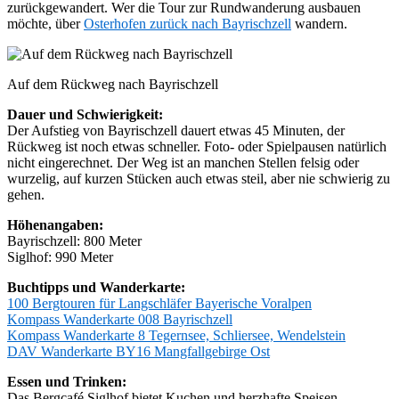
zurückgewandert. Wer die Tour zur Rundwanderung ausbauen
möchte, über
Osterhofen zurück nach Bayrischzell
wandern.
Auf dem Rückweg nach Bayrischzell
Dauer und Schwierigkeit:
Der Aufstieg von Bayrischzell dauert etwas 45 Minuten, der
Rückweg ist noch etwas schneller. Foto- oder Spielpausen natürlich
nicht eingerechnet. Der Weg ist an manchen Stellen felsig oder
wurzelig, auf kurzen Stücken auch etwas steil, aber nie schwierig zu
gehen.
Höhenangaben:
Bayrischzell: 800 Meter
Siglhof: 990 Meter
Buchtipps und Wanderkarte:
100 Bergtouren für Langschläfer Bayerische Voralpen
Kompass Wanderkarte 008 Bayrischzell
Kompass Wanderkarte 8 Tegernsee, Schliersee, Wendelstein
DAV Wanderkarte BY16 Mangfallgebirge Ost
Essen und Trinken:
Das Bergcafé Siglhof bietet Kuchen und herzhafte Speisen,