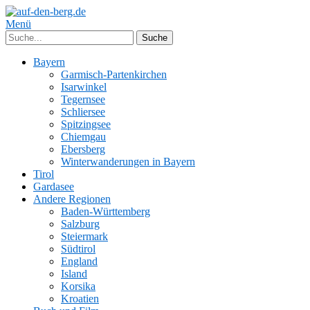
Menü
Bayern
Garmisch-Partenkirchen
Isarwinkel
Tegernsee
Schliersee
Spitzingsee
Chiemgau
Ebersberg
Winterwanderungen in Bayern
Tirol
Gardasee
Andere Regionen
Baden-Württemberg
Salzburg
Steiermark
Südtirol
England
Island
Korsika
Kroatien