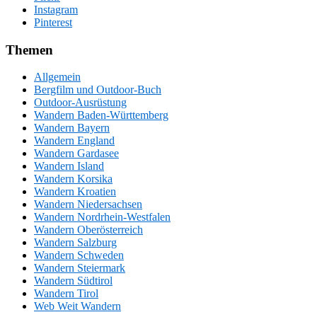
Instagram
Pinterest
Themen
Allgemein
Bergfilm und Outdoor-Buch
Outdoor-Ausrüstung
Wandern Baden-Württemberg
Wandern Bayern
Wandern England
Wandern Gardasee
Wandern Island
Wandern Korsika
Wandern Kroatien
Wandern Niedersachsen
Wandern Nordrhein-Westfalen
Wandern Oberösterreich
Wandern Salzburg
Wandern Schweden
Wandern Steiermark
Wandern Südtirol
Wandern Tirol
Web Weit Wandern