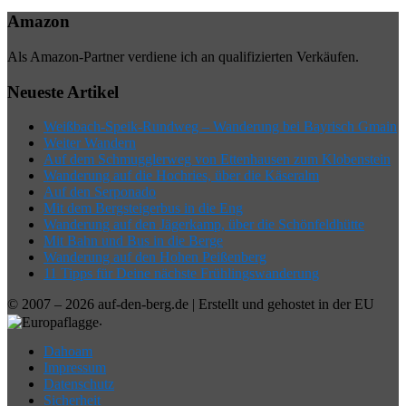
Amazon
Als Amazon-Partner verdiene ich an qualifizierten Verkäufen.
Neueste Artikel
Weißbach-Speik-Rundweg – Wanderung bei Bayrisch Gmain
Weiter Wandern
Auf dem Schmugglerweg von Ettenhausen zum Klobenstein
Wanderung auf die Hochries, über die Käseralm
Auf den Serponado
Mit dem Bergsteigerbus in die Eng
Wanderung auf den Jägerkamp, über die Schönfeldhütte
Mit Bahn und Bus in die Berge
Wanderung auf den Hohen Peißenberg
11 Tipps für Deine nächste Frühlingswanderung
© 2007 – 2026 auf-den-berg.de | Erstellt und gehostet in der EU
.
Dahoam
Impressum
Datenschutz
Sicherheit