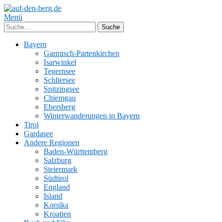
Menü
Bayern
Garmisch-Partenkirchen
Isarwinkel
Tegernsee
Schliersee
Spitzingsee
Chiemgau
Ebersberg
Winterwanderungen in Bayern
Tirol
Gardasee
Andere Regionen
Baden-Württemberg
Salzburg
Steiermark
Südtirol
England
Island
Korsika
Kroatien