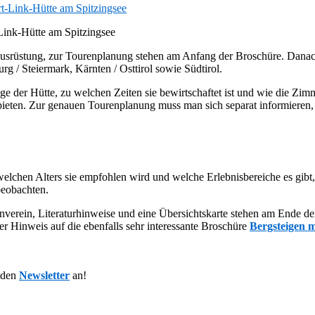
-Link-Hütte am Spitzingsee
srüstung, zur Tourenplanung stehen am Anfang der Broschüre. Danach w
rg / Steiermark, Kärnten / Osttirol sowie Südtirol.
ge der Hütte, zu welchen Zeiten sie bewirtschaftet ist und wie die Zim
ten. Zur genauen Tourenplanung muss man sich separat informieren, da
lchen Alters sie empfohlen wird und welche Erlebnisbereiche es gibt, 
beobachten.
verein, Literaturhinweise und eine Übersichtskarte stehen am Ende der
r Hinweis auf die ebenfalls sehr interessante Broschüre
Bergsteigen 
 den
Newsletter
an!