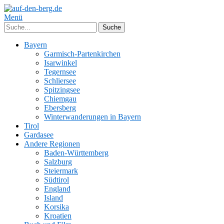
Menü
Bayern
Garmisch-Partenkirchen
Isarwinkel
Tegernsee
Schliersee
Spitzingsee
Chiemgau
Ebersberg
Winterwanderungen in Bayern
Tirol
Gardasee
Andere Regionen
Baden-Württemberg
Salzburg
Steiermark
Südtirol
England
Island
Korsika
Kroatien