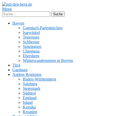
Menü
Bayern
Garmisch-Partenkirchen
Isarwinkel
Tegernsee
Schliersee
Spitzingsee
Chiemgau
Ebersberg
Winterwanderungen in Bayern
Tirol
Gardasee
Andere Regionen
Baden-Württemberg
Salzburg
Steiermark
Südtirol
England
Island
Korsika
Kroatien