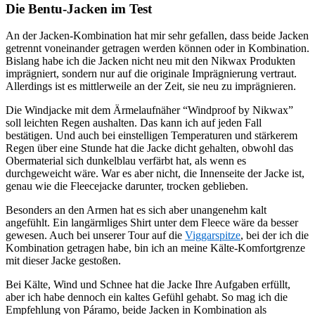
Die Bentu-Jacken im Test
An der Jacken-Kombination hat mir sehr gefallen, dass beide Jacken
getrennt voneinander getragen werden können oder in Kombination.
Bislang habe ich die Jacken nicht neu mit den Nikwax Produkten
imprägniert, sondern nur auf die originale Imprägnierung vertraut.
Allerdings ist es mittlerweile an der Zeit, sie neu zu imprägnieren.
Die Windjacke mit dem Ärmelaufnäher “Windproof by Nikwax”
soll leichten Regen aushalten. Das kann ich auf jeden Fall
bestätigen. Und auch bei einstelligen Temperaturen und stärkerem
Regen über eine Stunde hat die Jacke dicht gehalten, obwohl das
Obermaterial sich dunkelblau verfärbt hat, als wenn es
durchgeweicht wäre. War es aber nicht, die Innenseite der Jacke ist,
genau wie die Fleecejacke darunter, trocken geblieben.
Besonders an den Armen hat es sich aber unangenehm kalt
angefühlt. Ein langärmliges Shirt unter dem Fleece wäre da besser
gewesen. Auch bei unserer Tour auf die
Viggarspitze
, bei der ich die
Kombination getragen habe, bin ich an meine Kälte-Komfortgrenze
mit dieser Jacke gestoßen.
Bei Kälte, Wind und Schnee hat die Jacke Ihre Aufgaben erfüllt,
aber ich habe dennoch ein kaltes Gefühl gehabt. So mag ich die
Empfehlung von Páramo, beide Jacken in Kombination als