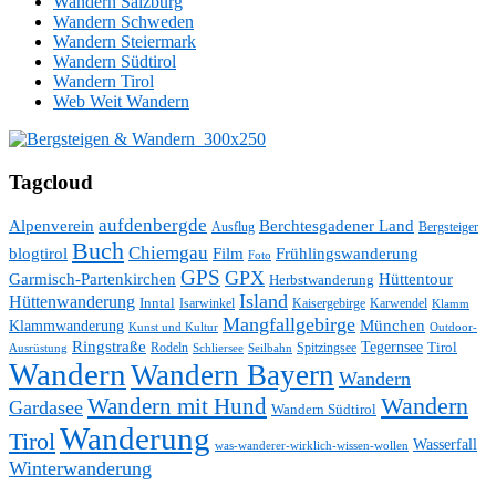
Wandern Salzburg
Wandern Schweden
Wandern Steiermark
Wandern Südtirol
Wandern Tirol
Web Weit Wandern
Tagcloud
aufdenbergde
Alpenverein
Berchtesgadener Land
Ausflug
Bergsteiger
Buch
Chiemgau
blogtirol
Film
Frühlingswanderung
Foto
GPS
GPX
Hüttentour
Garmisch-Partenkirchen
Herbstwanderung
Island
Hüttenwanderung
Inntal
Isarwinkel
Kaisergebirge
Karwendel
Klamm
Mangfallgebirge
München
Klammwanderung
Kunst und Kultur
Outdoor-
Ringstraße
Tegernsee
Tirol
Rodeln
Spitzingsee
Schliersee
Seilbahn
Ausrüstung
Wandern
Wandern Bayern
Wandern
Wandern mit Hund
Wandern
Gardasee
Wandern Südtirol
Wanderung
Tirol
Wasserfall
was-wanderer-wirklich-wissen-wollen
Winterwanderung