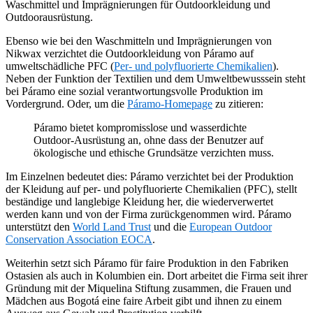
Waschmittel und Imprägnierungen für Outdoorkleidung und
Outdoorausrüstung.
Ebenso wie bei den Waschmitteln und Imprägnierungen von
Nikwax verzichtet die Outdoorkleidung von Páramo auf
umweltschädliche PFC (
Per- und polyfluorierte Chemikalien
).
Neben der Funktion der Textilien und dem Umweltbewusssein steht
bei Páramo eine sozial verantwortungsvolle Produktion im
Vordergrund. Oder, um die
Páramo-Homepage
zu zitieren:
Páramo bietet kompromisslose und wasserdichte
Outdoor-Ausrüstung an, ohne dass der Benutzer auf
ökologische und ethische Grundsätze verzichten muss.
Im Einzelnen bedeutet dies: Páramo verzichtet bei der Produktion
der Kleidung auf per- und polyfluorierte Chemikalien (PFC), stellt
beständige und langlebige Kleidung her, die wiederverwertet
werden kann und von der Firma zurückgenommen wird. Páramo
unterstützt den
World Land Trust
und die
European Outdoor
Conservation Association EOCA
.
Weiterhin setzt sich Páramo für faire Produktion in den Fabriken
Ostasien als auch in Kolumbien ein. Dort arbeitet die Firma seit ihrer
Gründung mit der Miquelina Stiftung zusammen, die Frauen und
Mädchen aus Bogotá eine faire Arbeit gibt und ihnen zu einem