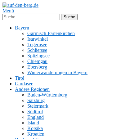
Menü
Bayern
Garmisch-Partenkirchen
Isarwinkel
Tegernsee
Schliersee
Spitzingsee
Chiemgau
Ebersberg
Winterwanderungen in Bayern
Tirol
Gardasee
Andere Regionen
Baden-Württemberg
Salzburg
Steiermark
Südtirol
England
Island
Korsika
Kroatien