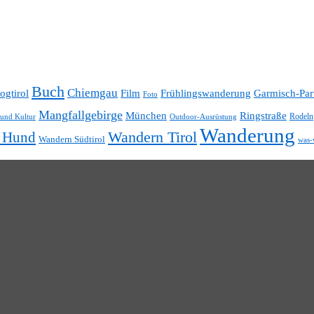
Buch
Chiemgau
ogtirol
Film
Frühlingswanderung
Garmisch-Par
Foto
Mangfallgebirge
München
Ringstraße
Rodeln
 und Kultur
Outdoor-Ausrüstung
Wanderung
t Hund
Wandern Tirol
Wandern Südtirol
was-