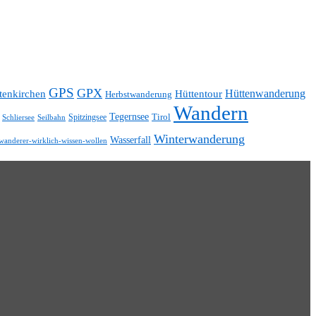
GPS
GPX
Hüttentour
Hüttenwanderung
tenkirchen
Herbstwanderung
Wandern
Tegernsee
Tirol
Spitzingsee
Schliersee
Seilbahn
Winterwanderung
Wasserfall
wanderer-wirklich-wissen-wollen