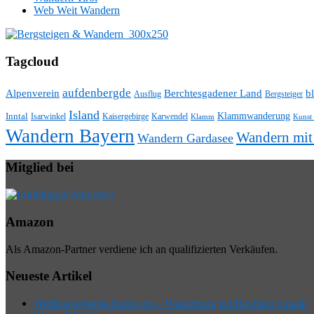
Web Weit Wandern
Tagcloud
aufdenbergde
Alpenverein
Berchtesgadener Land
bl
Ausflug
Bergsteiger
Island
Klammwanderung
Inntal
Isarwinkel
Kaisergebirge
Karwendel
Klamm
Kunst
Wandern Bayern
Wandern mi
Wandern Gardasee
Mitglied bei
Amazon
Als Amazon-Partner verdiene ich an qualifizierten Verkäufen.
Neueste Artikel
Weißbach-Speik-Rundweg – Wanderung bei Bayrisch Gmain