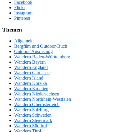
Facebook
Flickr
Instagram
Pinterest
Themen
Allgemein
Bergfilm und Outdoor-Buch
Outdoor-Ausrüstung
Wandern Baden-Württemberg
Wandern Bayern
Wandern England
Wandern Gardasee
Wandern Island
Wandern Korsika
Wandern Kroatien
Wandern Niedersachsen
Wandern Nordrhein-Westfalen
Wandern Oberösterreich
Wandern Salzburg
Wandern Schweden
Wandern Steiermark
Wandern Südtirol
Wandern Tirol