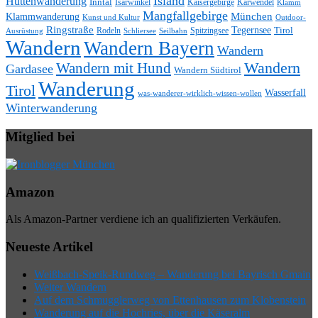
Island
Hüttenwanderung
Inntal
Isarwinkel
Kaisergebirge
Karwendel
Klamm
Mangfallgebirge
München
Klammwanderung
Kunst und Kultur
Outdoor-
Ringstraße
Tegernsee
Tirol
Rodeln
Spitzingsee
Schliersee
Seilbahn
Ausrüstung
Wandern
Wandern Bayern
Wandern
Wandern mit Hund
Wandern
Gardasee
Wandern Südtirol
Wanderung
Tirol
Wasserfall
was-wanderer-wirklich-wissen-wollen
Winterwanderung
Mitglied bei
Amazon
Als Amazon-Partner verdiene ich an qualifizierten Verkäufen.
Neueste Artikel
Weißbach-Speik-Rundweg – Wanderung bei Bayrisch Gmain
Weiter Wandern
Auf dem Schmugglerweg von Ettenhausen zum Klobenstein
Wanderung auf die Hochries, über die Käseralm