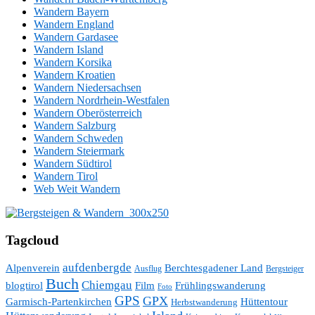
Wandern Bayern
Wandern England
Wandern Gardasee
Wandern Island
Wandern Korsika
Wandern Kroatien
Wandern Niedersachsen
Wandern Nordrhein-Westfalen
Wandern Oberösterreich
Wandern Salzburg
Wandern Schweden
Wandern Steiermark
Wandern Südtirol
Wandern Tirol
Web Weit Wandern
Tagcloud
aufdenbergde
Alpenverein
Berchtesgadener Land
Ausflug
Bergsteiger
Buch
Chiemgau
blogtirol
Film
Frühlingswanderung
Foto
GPS
GPX
Hüttentour
Garmisch-Partenkirchen
Herbstwanderung