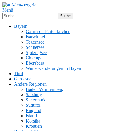
Menü
Bayern
Garmisch-Partenkirchen
Isarwinkel
Tegernsee
Schliersee
Spitzingsee
Chiemgau
Ebersberg
Winterwanderungen in Bayern
Tirol
Gardasee
Andere Regionen
Baden-Württemberg
Salzburg
Steiermark
Südtirol
England
Island
Korsika
Kroatien