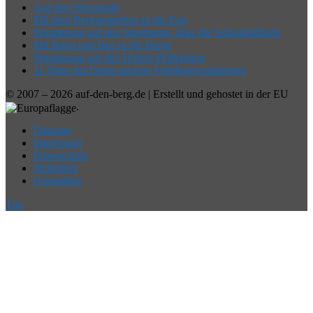
Auf den Serponado
Mit dem Bergsteigerbus in die Eng
Wanderung auf den Jägerkamp, über die Schönfeldhütte
Mit Bahn und Bus in die Berge
Wanderung auf den Hohen Peißenberg
11 Tipps für Deine nächste Frühlingswanderung
© 2007 – 2026 auf-den-berg.de | Erstellt und gehostet in der EU
.
Dahoam
Impressum
Datenschutz
Sicherheit
Grounding
Top