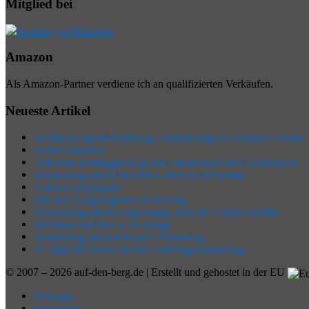
Mitglied bei
Amazon
Als Amazon-Partner verdiene ich an qualifizierten Verkäufen.
Neueste Artikel
Weißbach-Speik-Rundweg – Wanderung bei Bayrisch Gmain
Weiter Wandern
Auf dem Schmugglerweg von Ettenhausen zum Klobenstein
Wanderung auf die Hochries, über die Käseralm
Auf den Serponado
Mit dem Bergsteigerbus in die Eng
Wanderung auf den Jägerkamp, über die Schönfeldhütte
Mit Bahn und Bus in die Berge
Wanderung auf den Hohen Peißenberg
11 Tipps für Deine nächste Frühlingswanderung
© 2007 – 2026 auf-den-berg.de | Erstellt und gehostet in der EU
Dahoam
Impressum