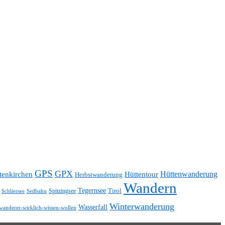
GPS
GPX
Hüttentour
Hüttenwanderung
tenkirchen
Herbstwanderung
Wandern
Tegernsee
Tirol
Spitzingsee
Schliersee
Seilbahn
Winterwanderung
Wasserfall
wanderer-wirklich-wissen-wollen