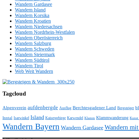
Wandern Gardasee
Wandern Island
Wandern Korsika
Wandern Kroatien
Wandern Niedersachsen
Wandern Nordrhein-Westfalen
Wandern Oberösterreich
Wandern Salzburg
Wandern Schweden
Wandern Steiermark
Wandern Südtirol
Wandern Tirol
Web Weit Wandern
Tagcloud
aufdenbergde
Alpenverein
Berchtesgadener Land
bl
Ausflug
Bergsteiger
Island
Klammwanderung
Inntal
Isarwinkel
Kaisergebirge
Karwendel
Klamm
Kunst
Wandern Bayern
Wandern mi
Wandern Gardasee