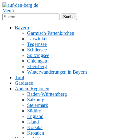
Menü
Bayern
Garmisch-Partenkirchen
Isarwinkel
Tegernsee
Schliersee
Spitzingsee
Chiemgau
Ebersberg
Winterwanderungen in Bayern
Tirol
Gardasee
Andere Regionen
Baden-Württemberg
Salzburg
Steiermark
Südtirol
England
Island
Korsika
Kroatien