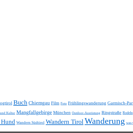
Buch
Chiemgau
ogtirol
Film
Frühlingswanderung
Garmisch-Par
Foto
Mangfallgebirge
München
Ringstraße
Rodeln
 und Kultur
Outdoor-Ausrüstung
Wanderung
t Hund
Wandern Tirol
Wandern Südtirol
was-