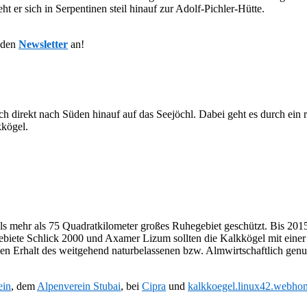
ht er sich in Serpentinen steil hinauf zur Adolf-Pichler-Hütte.
 den
Newsletter
an!
direkt nach Süden hinauf auf das Seejöchl. Dabei geht es durch ein r
kkögel.
als mehr als 75 Quadratkilometer großes Ruhegebiet geschützt. Bis 2015
ebiete Schlick 2000 und Axamer Lizum sollten die Kalkkögel mit einer
en Erhalt des weitgehend naturbelassenen bzw. Almwirtschaftlich gen
ein
, dem
Alpenverein Stubai
, bei
Cipra
und
kalkkoegel.linux42.webho