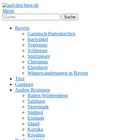
Menü
Bayern
Garmisch-Partenkirchen
Isarwinkel
Tegernsee
Schliersee
Spitzingsee
Chiemgau
Ebersberg
Winterwanderungen in Bayern
Tirol
Gardasee
Andere Regionen
Baden-Württemberg
Salzburg
Steiermark
Südtirol
England
Island
Korsika
Kroatien