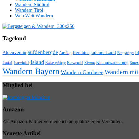
Wandern Südtirol
Wandern Tirol
Web Weit Wandern
Tagcloud
aufdenbergde
Alpenverein
Berchtesgadener Land
bl
Ausflug
Bergsteiger
Island
Klammwanderung
Inntal
Isarwinkel
Kaisergebirge
Karwendel
Klamm
Kunst
Wandern Bayern
Wandern mi
Wandern Gardasee
Mitglied bei
Amazon
Als Amazon-Partner verdiene ich an qualifizierten Verkäufen.
Neueste Artikel