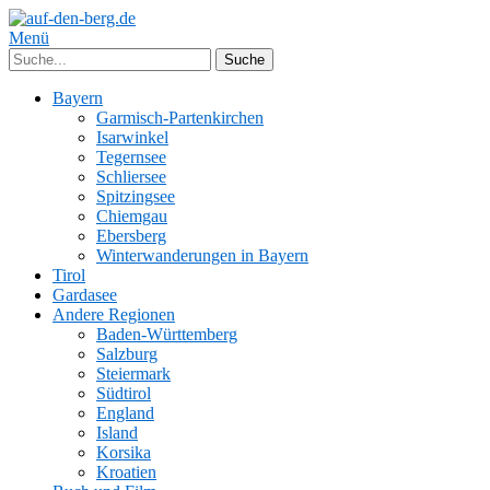
Menü
Bayern
Garmisch-Partenkirchen
Isarwinkel
Tegernsee
Schliersee
Spitzingsee
Chiemgau
Ebersberg
Winterwanderungen in Bayern
Tirol
Gardasee
Andere Regionen
Baden-Württemberg
Salzburg
Steiermark
Südtirol
England
Island
Korsika
Kroatien