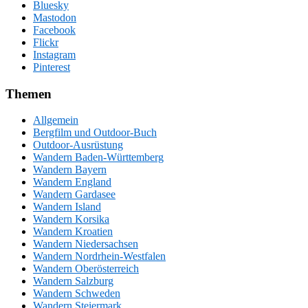
Bluesky
Mastodon
Facebook
Flickr
Instagram
Pinterest
Themen
Allgemein
Bergfilm und Outdoor-Buch
Outdoor-Ausrüstung
Wandern Baden-Württemberg
Wandern Bayern
Wandern England
Wandern Gardasee
Wandern Island
Wandern Korsika
Wandern Kroatien
Wandern Niedersachsen
Wandern Nordrhein-Westfalen
Wandern Oberösterreich
Wandern Salzburg
Wandern Schweden
Wandern Steiermark