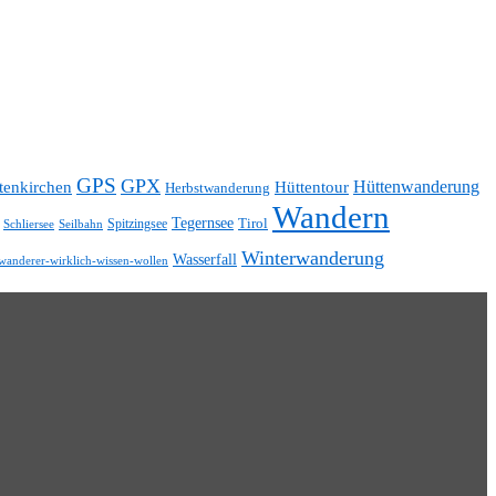
GPS
GPX
Hüttentour
Hüttenwanderung
tenkirchen
Herbstwanderung
Wandern
Tegernsee
Tirol
Spitzingsee
Schliersee
Seilbahn
Winterwanderung
Wasserfall
wanderer-wirklich-wissen-wollen