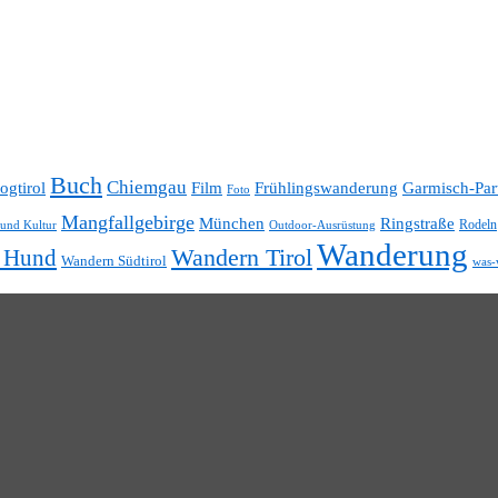
Buch
Chiemgau
ogtirol
Film
Frühlingswanderung
Garmisch-Par
Foto
Mangfallgebirge
München
Ringstraße
Rodeln
 und Kultur
Outdoor-Ausrüstung
Wanderung
t Hund
Wandern Tirol
Wandern Südtirol
was-