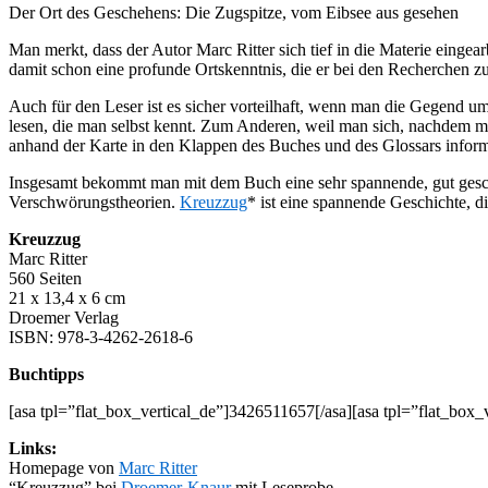
Der Ort des Geschehens: Die Zugspitze, vom Eibsee aus gesehen
Man merkt, dass der Autor Marc Ritter sich tief in die Materie einge
damit schon eine profunde Ortskenntnis, die er bei den Recherchen 
Auch für den Leser ist es sicher vorteilhaft, wenn man die Gegend 
lesen, die man selbst kennt. Zum Anderen, weil man sich, nachdem m
anhand der Karte in den Klappen des Buches und des Glossars informi
Insgesamt bekommt man mit dem Buch eine sehr spannende, gut geschr
Verschwörungstheorien.
Kreuzzug
* ist eine spannende Geschichte, di
Kreuzzug
Marc Ritter
560 Seiten
21 x 13,4 x 6 cm
Droemer Verlag
ISBN: 978-3-4262-2618-6
Buchtipps
[asa tpl=”flat_box_vertical_de”]3426511657[/asa][asa tpl=”flat_box
Links:
Homepage von
Marc Ritter
“Kreuzzug” bei
Droemer-Knaur
mit Leseprobe