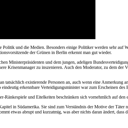
die Politik und die Medien. Besonders einige Politiker werden sehr auf
aktionsvorsitzende der Grünen in Berlin erkennt man gut wieder.
hen Ministerpräsidenten und dem jungen, adeligen Bundesverteidigungs
ssere Krisenmanager zu inszenieren. Auch den Moderator, zu dem der Ve
rk an tatsächlich existierende Personen an, auch wenn eine Anmerkung 
so eindeutig erkennbare Verteidigungsminister war zum Erscheinen des 
ker-Ränkespiele und Eitelkeiten beschränken sich vornehmlich auf den er
Kapitel in Südamerika. Sie sind zum Verständnis der Motive der Täter 
ommt etwas abrupt und kurzatmig, was aber nichts daran ändert, dass d