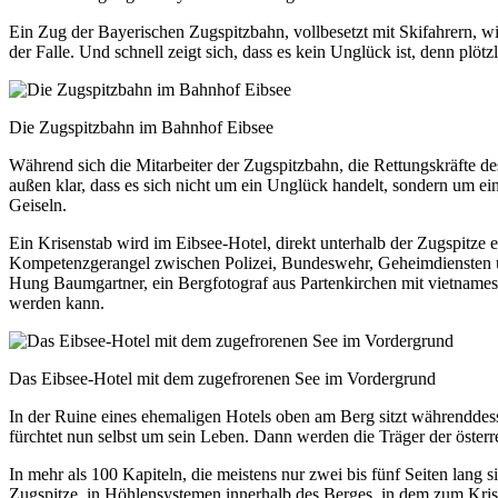
Ein Zug der Bayerischen Zugspitzbahn, vollbesetzt mit Skifahrern, wi
der Falle. Und schnell zeigt sich, dass es kein Unglück ist, denn plö
Die Zugspitzbahn im Bahnhof Eibsee
Während sich die Mitarbeiter der Zugspitzbahn, die Rettungskräfte d
außen klar, dass es sich nicht um ein Unglück handelt, sondern um ei
Geiseln.
Ein Krisenstab wird im Eibsee-Hotel, direkt unterhalb der Zugspitze 
Kompetenzgerangel zwischen Polizei, Bundeswehr, Geheimdiensten und
Hung Baumgartner, ein Bergfotograf aus Partenkirchen mit vietnames
werden kann.
Das Eibsee-Hotel mit dem zugefrorenen See im Vordergrund
In der Ruine eines ehemaligen Hotels oben am Berg sitzt währenddes
fürchtet nun selbst um sein Leben. Dann werden die Träger der österr
In mehr als 100 Kapiteln, die meistens nur zwei bis fünf Seiten lan
Zugspitze, in Höhlensystemen innerhalb des Berges, in dem zum Kris