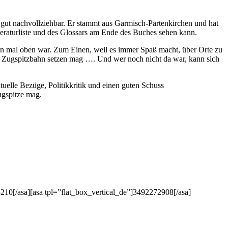
nd gut nachvollziehbar. Er stammt aus Garmisch-Partenkirchen und hat
eraturliste und des Glossars am Ende des Buches sehen kann.
on mal oben war. Zum Einen, weil es immer Spaß macht, über Orte zu
e Zugspitzbahn setzen mag …. Und wer noch nicht da war, kann sich
elle Bezüge, Politikkritik und einen guten Schuss
Zugspitze mag.
5210[/asa][asa tpl=”flat_box_vertical_de”]3492272908[/asa]