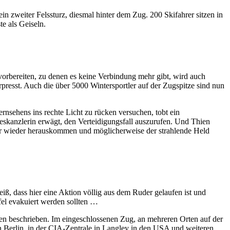
n zweiter Felssturz, diesmal hinter dem Zug. 200 Skifahrer sitzen in
te als Geiseln.
vorbereiten, zu denen es keine Verbindung mehr gibt, wird auch
presst. Auch die über 5000 Wintersportler auf der Zugspitze sind nun
rnsehens ins rechte Licht zu rücken versuchen, tobt ein
skanzlerin erwägt, den Verteidigungsfall auszurufen. Und Thien
 er wieder herauskommen und möglicherweise der strahlende Held
, dass hier eine Aktion völlig aus dem Ruder gelaufen ist und
fel evakuiert werden sollten …
zen beschrieben. Im eingeschlossenen Zug, an mehreren Orten auf der
 Berlin, in der CIA-Zentrale in Langley in den USA und weiteren