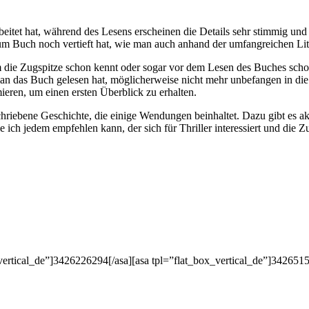
arbeitet hat, während des Lesens erscheinen die Details sehr stimmig u
zum Buch noch vertieft hat, wie man auch anhand der umfangreichen Lit
um die Zugspitze schon kennt oder sogar vor dem Lesen des Buches sch
an das Buch gelesen hat, möglicherweise nicht mehr unbefangen in di
eren, um einen ersten Überblick zu erhalten.
iebene Geschichte, die einige Wendungen beinhaltet. Dazu gibt es aktu
e ich jedem empfehlen kann, der sich für Thriller interessiert und die 
_vertical_de”]3426226294[/asa][asa tpl=”flat_box_vertical_de”]342651