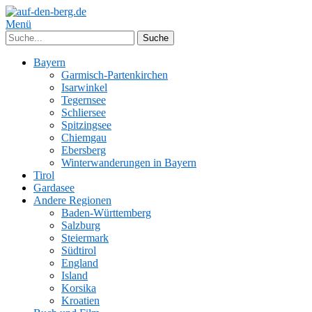
Menü
Bayern
Garmisch-Partenkirchen
Isarwinkel
Tegernsee
Schliersee
Spitzingsee
Chiemgau
Ebersberg
Winterwanderungen in Bayern
Tirol
Gardasee
Andere Regionen
Baden-Württemberg
Salzburg
Steiermark
Südtirol
England
Island
Korsika
Kroatien