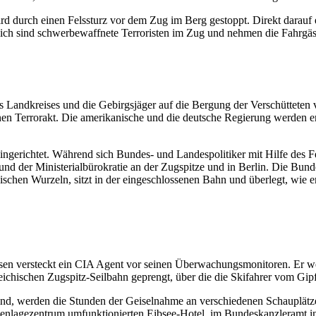
rd durch einen Felssturz vor dem Zug im Berg gestoppt. Direkt darauf ei
tzlich sind schwerbewaffnete Terroristen im Zug und nehmen die Fahrgäs
es Landkreises und die Gebirgsjäger auf die Bergung der Verschütteten 
nen Terrorakt. Die amerikanische und die deutsche Regierung werden er
eingerichtet. Während sich Bundes- und Landespolitiker mit Hilfe des Fe
 der Ministerialbürokratie an der Zugspitze und in Berlin. Die Bunde
ischen Wurzeln, sitzt in der eingeschlossenen Bahn und überlegt, wie
sen versteckt ein CIA Agent vor seinen Überwachungsmonitoren. Er weiß
eichischen Zugspitz-Seilbahn geprengt, über die die Skifahrer vom Gip
g sind, werden die Stunden der Geiselnahme an verschiedenen Schauplät
enlagezentrum umfunktionierten Eibsee-Hotel, im Bundeskanzleramt in