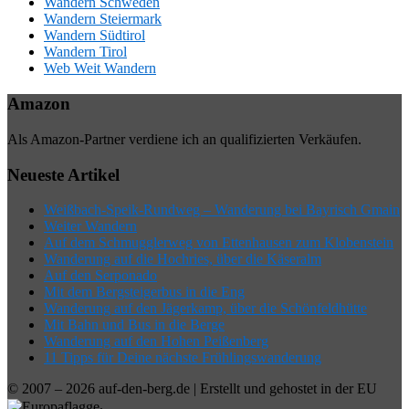
Wandern Schweden
Wandern Steiermark
Wandern Südtirol
Wandern Tirol
Web Weit Wandern
Amazon
Als Amazon-Partner verdiene ich an qualifizierten Verkäufen.
Neueste Artikel
Weißbach-Speik-Rundweg – Wanderung bei Bayrisch Gmain
Weiter Wandern
Auf dem Schmugglerweg von Ettenhausen zum Klobenstein
Wanderung auf die Hochries, über die Käseralm
Auf den Serponado
Mit dem Bergsteigerbus in die Eng
Wanderung auf den Jägerkamp, über die Schönfeldhütte
Mit Bahn und Bus in die Berge
Wanderung auf den Hohen Peißenberg
11 Tipps für Deine nächste Frühlingswanderung
© 2007 – 2026 auf-den-berg.de | Erstellt und gehostet in der EU
.