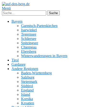
Menü
Bayern
Garmisch-Partenkirchen
Isarwinkel
Tegernsee
Schliersee
Spitzingsee
Chiemgau
Ebersberg
Winterwanderungen in Bayern
Tirol
Gardasee
Andere Regionen
Baden-Württemberg
Salzburg
Steiermark
Südtirol
England
Island
Korsika
Kroatien