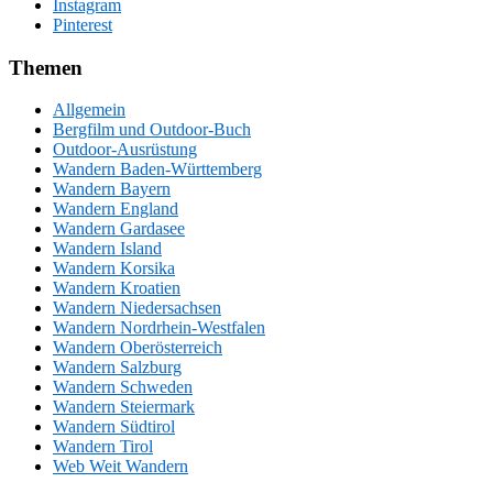
Instagram
Pinterest
Themen
Allgemein
Bergfilm und Outdoor-Buch
Outdoor-Ausrüstung
Wandern Baden-Württemberg
Wandern Bayern
Wandern England
Wandern Gardasee
Wandern Island
Wandern Korsika
Wandern Kroatien
Wandern Niedersachsen
Wandern Nordrhein-Westfalen
Wandern Oberösterreich
Wandern Salzburg
Wandern Schweden
Wandern Steiermark
Wandern Südtirol
Wandern Tirol
Web Weit Wandern