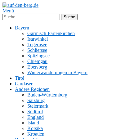
Menü
Bayern
Garmisch-Partenkirchen
Isarwinkel
Tegernsee
Schliersee
Spitzingsee
Chiemgau
Ebersberg
Winterwanderungen in Bayern
Tirol
Gardasee
Andere Regionen
Baden-Württemberg
Salzburg
Steiermark
Südtirol
England
Island
Korsika
Kroatien