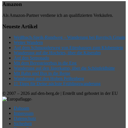
Amazon
Als Amazon-Partner verdiene ich an qualifizierten Verkäufen.
Neueste Artikel
Weißbach-Speik-Rundweg – Wanderung bei Bayrisch Gmain
Weiter Wandern
Auf dem Schmugglerweg von Ettenhausen zum Klobenstein
Wanderung auf die Hochries, über die Käseralm
Auf den Serponado
Mit dem Bergsteigerbus in die Eng
Wanderung auf den Jägerkamp, über die Schönfeldhütte
Mit Bahn und Bus in die Berge
Wanderung auf den Hohen Peißenberg
11 Tipps für Deine nächste Frühlingswanderung
© 2007 – 2026 auf-den-berg.de | Erstellt und gehostet in der EU
.
Dahoam
Impressum
Datenschutz
Sicherheit