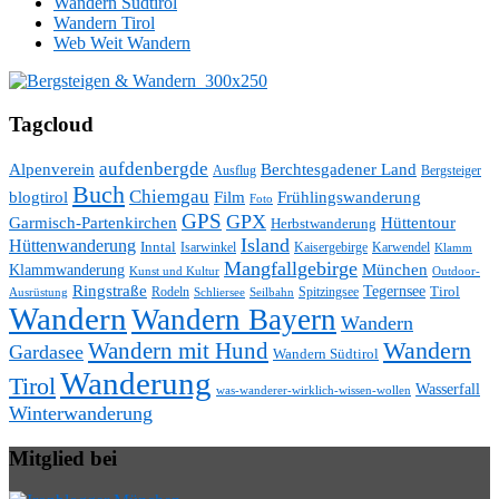
Wandern Südtirol
Wandern Tirol
Web Weit Wandern
Tagcloud
aufdenbergde
Alpenverein
Berchtesgadener Land
Ausflug
Bergsteiger
Buch
Chiemgau
blogtirol
Film
Frühlingswanderung
Foto
GPS
GPX
Hüttentour
Garmisch-Partenkirchen
Herbstwanderung
Island
Hüttenwanderung
Inntal
Isarwinkel
Kaisergebirge
Karwendel
Klamm
Mangfallgebirge
München
Klammwanderung
Kunst und Kultur
Outdoor-
Ringstraße
Tegernsee
Tirol
Rodeln
Spitzingsee
Schliersee
Seilbahn
Ausrüstung
Wandern
Wandern Bayern
Wandern
Wandern mit Hund
Wandern
Gardasee
Wandern Südtirol
Wanderung
Tirol
Wasserfall
was-wanderer-wirklich-wissen-wollen
Winterwanderung
Mitglied bei