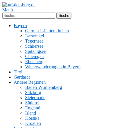
Menü
Bayern
Garmisch-Partenkirchen
Isarwinkel
Tegernsee
Schliersee
Spitzingsee
Chiemgau
Ebersberg
Winterwanderungen in Bayern
Tirol
Gardasee
Andere Regionen
Baden-Württemberg
Salzburg
Steiermark
Südtirol
England
Island
Korsika
Kroatien