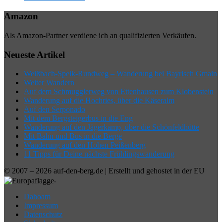
Amazon
Als Amazon-Partner verdiene ich an qualifizierten Verkäufen.
Neueste Artikel
Weißbach-Speik-Rundweg – Wanderung bei Bayrisch Gmain
Weiter Wandern
Auf dem Schmugglerweg von Ettenhausen zum Klobenstein
Wanderung auf die Hochries, über die Käseralm
Auf den Serponado
Mit dem Bergsteigerbus in die Eng
Wanderung auf den Jägerkamp, über die Schönfeldhütte
Mit Bahn und Bus in die Berge
Wanderung auf den Hohen Peißenberg
11 Tipps für Deine nächste Frühlingswanderung
© 2007 – 2026 auf-den-berg.de | Erstellt und gehostet in der EU
.
Dahoam
Impressum
Datenschutz