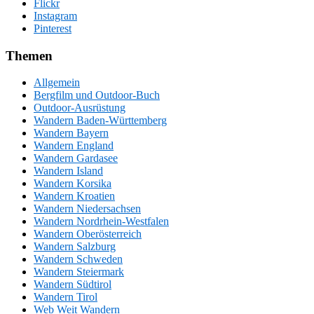
Flickr
Instagram
Pinterest
Themen
Allgemein
Bergfilm und Outdoor-Buch
Outdoor-Ausrüstung
Wandern Baden-Württemberg
Wandern Bayern
Wandern England
Wandern Gardasee
Wandern Island
Wandern Korsika
Wandern Kroatien
Wandern Niedersachsen
Wandern Nordrhein-Westfalen
Wandern Oberösterreich
Wandern Salzburg
Wandern Schweden
Wandern Steiermark
Wandern Südtirol
Wandern Tirol
Web Weit Wandern