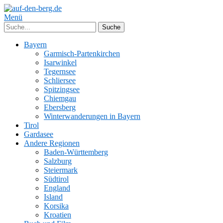
Menü
Bayern
Garmisch-Partenkirchen
Isarwinkel
Tegernsee
Schliersee
Spitzingsee
Chiemgau
Ebersberg
Winterwanderungen in Bayern
Tirol
Gardasee
Andere Regionen
Baden-Württemberg
Salzburg
Steiermark
Südtirol
England
Island
Korsika
Kroatien