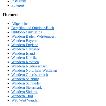
Instagram
Pinterest
Themen
Allgemein
Bergfilm und Outdoor-Buch
Outdoor-Ausrüstung
Wandern Baden-Württemberg
Wandern Bayern
Wandern England
Wandern Gardasee
Wandern Island
Wandern Korsika
Wandern Kroatien
Wandern Niedersachsen
Wandern Nordrhein-Westfalen
Wandern Oberösterreich
Wandern Salzburg
Wandern Schweden
Wandern Steiermark
Wandern Südtirol
Wandern Tirol
Web Weit Wandern