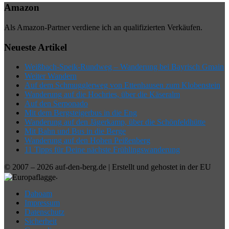
Amazon
Als Amazon-Partner verdiene ich an qualifizierten Verkäufen.
Neueste Artikel
Weißbach-Speik-Rundweg – Wanderung bei Bayrisch Gmain
Weiter Wandern
Auf dem Schmugglerweg von Ettenhausen zum Klobenstein
Wanderung auf die Hochries, über die Käseralm
Auf den Serponado
Mit dem Bergsteigerbus in die Eng
Wanderung auf den Jägerkamp, über die Schönfeldhütte
Mit Bahn und Bus in die Berge
Wanderung auf den Hohen Peißenberg
11 Tipps für Deine nächste Frühlingswanderung
© 2007 – 2026 auf-den-berg.de | Erstellt und gehostet in der EU
.
Dahoam
Impressum
Datenschutz
Sicherheit