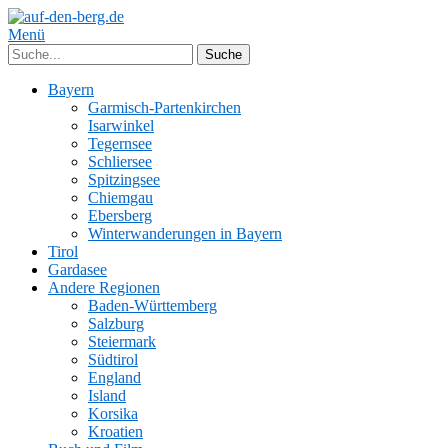
Menü
Bayern
Garmisch-Partenkirchen
Isarwinkel
Tegernsee
Schliersee
Spitzingsee
Chiemgau
Ebersberg
Winterwanderungen in Bayern
Tirol
Gardasee
Andere Regionen
Baden-Württemberg
Salzburg
Steiermark
Südtirol
England
Island
Korsika
Kroatien