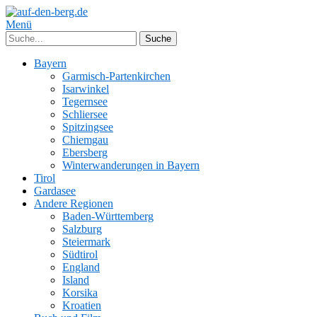
Menü
Bayern
Garmisch-Partenkirchen
Isarwinkel
Tegernsee
Schliersee
Spitzingsee
Chiemgau
Ebersberg
Winterwanderungen in Bayern
Tirol
Gardasee
Andere Regionen
Baden-Württemberg
Salzburg
Steiermark
Südtirol
England
Island
Korsika
Kroatien