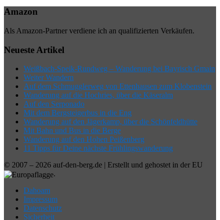
Amazon
Als Amazon-Partner verdiene ich an qualifizierten Verkäufen.
Neueste Artikel
Weißbach-Speik-Rundweg – Wanderung bei Bayrisch Gmain
Weiter Wandern
Auf dem Schmugglerweg von Ettenhausen zum Klobenstein
Wanderung auf die Hochries, über die Käseralm
Auf den Serponado
Mit dem Bergsteigerbus in die Eng
Wanderung auf den Jägerkamp, über die Schönfeldhütte
Mit Bahn und Bus in die Berge
Wanderung auf den Hohen Peißenberg
11 Tipps für Deine nächste Frühlingswanderung
© 2007 – 2026 auf-den-berg.de | Erstellt und gehostet in der EU
.
Dahoam
Impressum
Datenschutz
Sicherheit