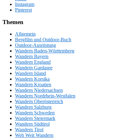
Instagram
Pinterest
Themen
Allgemein
Bergfilm und Outdoor-Buch
Outdoor-Ausrüstung
Wandern Baden-Württemberg
Wandern Bayern
Wandern England
Wandern Gardasee
Wandern Island
Wandern Korsika
Wandern Kroatien
Wandern Niedersachsen
Wandern Nordrhein-Westfalen
Wandern Oberösterreich
Wandern Salzburg
Wandern Schweden
Wandern Steiermark
Wandern Südtirol
Wandern Tirol
Web Weit Wandern