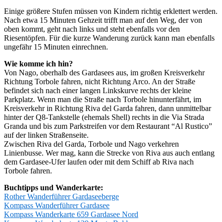
Einige größere Stufen müssen von Kindern richtig erklettert werden.
Nach etwa 15 Minuten Gehzeit trifft man auf den Weg, der von
oben kommt, geht nach links und steht ebenfalls vor den
Riesentöpfen. Für die kurze Wanderung zurück kann man ebenfalls
ungefähr 15 Minuten einrechnen.
Wie komme ich hin?
Von Nago, oberhalb des Gardasees aus, im großen Kreisverkehr
Richtung Torbole fahren, nicht Richtung Arco. An der Straße
befindet sich nach einer langen Linkskurve rechts der kleine
Parkplatz. Wenn man die Straße nach Torbole hinunterfährt, im
Kreisverkehr in Richtung Riva del Garda fahren, dann unmittelbar
hinter der Q8-Tankstelle (ehemals Shell) rechts in die Via Strada
Granda und bis zum Parkstreifen vor dem Restaurant “Al Rustico”
auf der linken Straßenseite.
Zwischen Riva del Garda, Torbole und Nago verkehren
Linienbusse. Wer mag, kann die Strecke von Riva aus auch entlang
dem Gardasee-Ufer laufen oder mit dem Schiff ab Riva nach
Torbole fahren.
Buchtipps und Wanderkarte:
Rother Wanderführer Gardaseeberge
Kompass Wanderführer Gardasee
Kompass Wanderkarte 659 Gardasee Nord