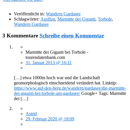
Veröffentlicht in:
Wandern Gardasee
Schlagwörter:
Ausflug
,
Marmitte dei Giganti
,
Torbole
,
Wandern Gardasee
3 Kommentare
Schreibe einen Kommentar
Marmitte dei Giganti bei Torbole -
tourendatenbank.com
31. Januar 2013 @ 16:11
[…] etwa 1000m hoch war und die Landschaft
geomorphologisch einschneidend verändert hat. Linktip:
https://www.auf-den-berg.de/wandern/gardasee/die-marmitte-
dei-giganti-bei-torbole-am-gardasee/
Google+ Tags: Marmitte
dei […]
Astrid
29. Februar 2020 @ 18:09