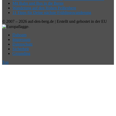
Mit Bahn und Bus in die Berge
Wanderung auf den Hohen Peißenberg
11 Tipps für Deine nächste Frühlingswanderung
© 2007 – 2026 auf-den-berg.de | Erstellt und gehostet in der EU
.
Dahoam
Impressum
Datenschutz
Sicherheit
Grounding
Top