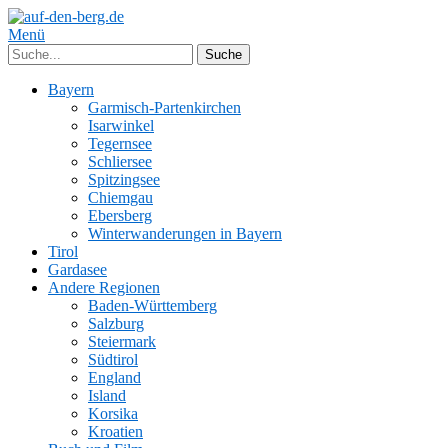
Menü
Bayern
Garmisch-Partenkirchen
Isarwinkel
Tegernsee
Schliersee
Spitzingsee
Chiemgau
Ebersberg
Winterwanderungen in Bayern
Tirol
Gardasee
Andere Regionen
Baden-Württemberg
Salzburg
Steiermark
Südtirol
England
Island
Korsika
Kroatien