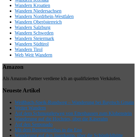
Wandern Kroatien
Wandern Niedersachsen
Wandern Nordrhein-Westfalen
Wandern Oberösterreich
Wandern Salzburg
Wandern Schweden
Wandern Steiermark
Wandern Südtirol
Wandern Tirol
Web Weit Wandern
Amazon
Als Amazon-Partner verdiene ich an qualifizierten Verkäufen.
Neueste Artikel
Weißbach-Speik-Rundweg – Wanderung bei Bayrisch Gmain
Weiter Wandern
Auf dem Schmugglerweg von Ettenhausen zum Klobenstein
Wanderung auf die Hochries, über die Käseralm
Auf den Serponado
Mit dem Bergsteigerbus in die Eng
Wanderung auf den Jägerkamp, über die Schönfeldhütte