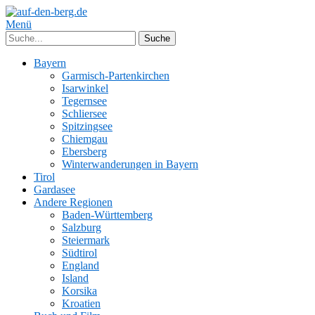
Menü
Bayern
Garmisch-Partenkirchen
Isarwinkel
Tegernsee
Schliersee
Spitzingsee
Chiemgau
Ebersberg
Winterwanderungen in Bayern
Tirol
Gardasee
Andere Regionen
Baden-Württemberg
Salzburg
Steiermark
Südtirol
England
Island
Korsika
Kroatien