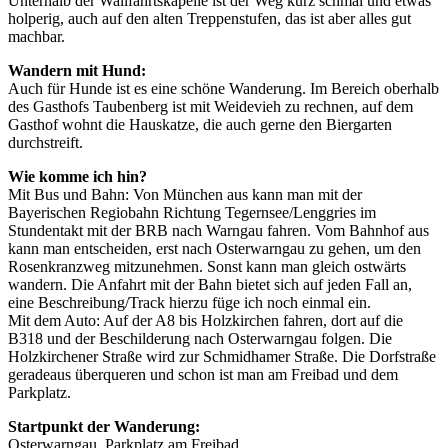
Unterhalb der Wallfahrtskapelle ist der Weg kurz schmal und etwas
holperig, auch auf den alten Treppenstufen, das ist aber alles gut
machbar.
Wandern mit Hund:
Auch für Hunde ist es eine schöne Wanderung. Im Bereich oberhalb
des Gasthofs Taubenberg ist mit Weidevieh zu rechnen, auf dem
Gasthof wohnt die Hauskatze, die auch gerne den Biergarten
durchstreift.
Wie komme ich hin?
Mit Bus und Bahn: Von München aus kann man mit der
Bayerischen Regiobahn Richtung Tegernsee/Lenggries im
Stundentakt mit der BRB nach Warngau fahren. Vom Bahnhof aus
kann man entscheiden, erst nach Osterwarngau zu gehen, um den
Rosenkranzweg mitzunehmen. Sonst kann man gleich ostwärts
wandern. Die Anfahrt mit der Bahn bietet sich auf jeden Fall an,
eine Beschreibung/Track hierzu füge ich noch einmal ein.
Mit dem Auto: Auf der A8 bis Holzkirchen fahren, dort auf die
B318 und der Beschilderung nach Osterwarngau folgen. Die
Holzkirchener Straße wird zur Schmidhamer Straße. Die Dorfstraße
geradeaus überqueren und schon ist man am Freibad und dem
Parkplatz.
Startpunkt der Wanderung:
Osterwarngau, Parkplatz am Freibad