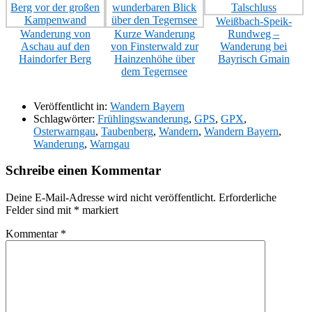
Weißbach-Speik-
Wanderung von
Kurze Wanderung
Rundweg –
Aschau auf den
von Finsterwald zur
Wanderung bei
Haindorfer Berg
Hainzenhöhe über
Bayrisch Gmain
dem Tegernsee
Veröffentlicht in:
Wandern Bayern
Schlagwörter:
Frühlingswanderung
,
GPS
,
GPX
,
Osterwarngau
,
Taubenberg
,
Wandern
,
Wandern Bayern
,
Wanderung
,
Warngau
Schreibe einen Kommentar
Deine E-Mail-Adresse wird nicht veröffentlicht.
Erforderliche
Felder sind mit
*
markiert
Kommentar
*