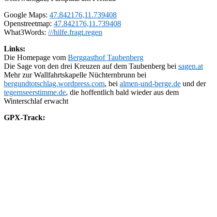
Google Maps:
47.842176,11.739408
Openstreetmap:
47.842176,11.739408
What3Words:
///hilfe.fragt.regen
Links:
Die Homepage vom
Berggasthof Taubenberg
Die Sage von den drei Kreuzen auf dem Taubenberg bei
sagen.at
Mehr zur Wallfahrtskapelle Nüchternbrunn bei
bergundtotschlag.wordpress.com
, bei
almen-und-berge.de
und der
tegernseerstimme.de
, die hoffentlich bald wieder aus dem
Winterschlaf erwacht
GPX-Track: