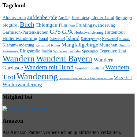
Tagcloud
aufdenbergde
Alpenverein
Berchtesgadener Land
Ausflug
Bergsteiger
Buch
Chiemgau
blogtirol
Film
Frühlingswanderung
Foto
GPS
GPX
Hüttentour
Garmisch-Partenkirchen
Herbstwanderung
Island
Hüttenwanderung
Inntal
Isarwinkel
Kaisergebirge
Karwendel
Klamm
Mangfallgebirge
München
Klammwanderung
Kunst und Kultur
Outdoor-
Ringstraße
Tegernsee
Tirol
Rodeln
Spitzingsee
Schliersee
Seilbahn
Ausrüstung
Wandern
Wandern Bayern
Wandern
Wandern mit Hund
Wandern
Gardasee
Wandern Südtirol
Wanderung
Tirol
Wasserfall
was-wanderer-wirklich-wissen-wollen
Winterwanderung
Mitglied bei
Amazon
Als Amazon-Partner verdiene ich an qualifizierten Verkäufen.