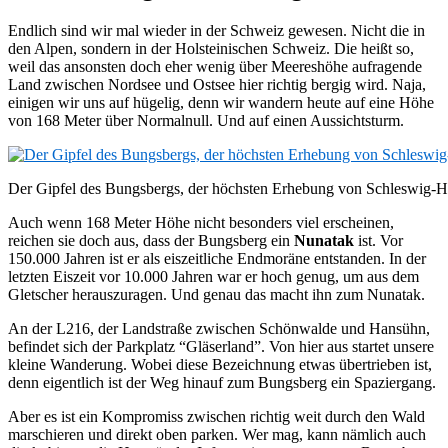
Endlich sind wir mal wieder in der Schweiz gewesen. Nicht die in
den Alpen, sondern in der Holsteinischen Schweiz. Die heißt so,
weil das ansonsten doch eher wenig über Meereshöhe aufragende
Land zwischen Nordsee und Ostsee hier richtig bergig wird. Naja,
einigen wir uns auf hügelig, denn wir wandern heute auf eine Höhe
von 168 Meter über Normalnull. Und auf einen Aussichtsturm.
Der Gipfel des Bungsbergs, der höchsten Erhebung von Schleswig-H
Auch wenn 168 Meter Höhe nicht besonders viel erscheinen,
reichen sie doch aus, dass der Bungsberg ein
Nunatak
ist. Vor
150.000 Jahren ist er als eiszeitliche Endmoräne entstanden. In der
letzten Eiszeit vor 10.000 Jahren war er hoch genug, um aus dem
Gletscher herauszuragen. Und genau das macht ihn zum Nunatak.
An der L216, der Landstraße zwischen Schönwalde und Hansühn,
befindet sich der Parkplatz “Gläserland”. Von hier aus startet unsere
kleine Wanderung. Wobei diese Bezeichnung etwas übertrieben ist,
denn eigentlich ist der Weg hinauf zum Bungsberg ein Spaziergang.
Aber es ist ein Kompromiss zwischen richtig weit durch den Wald
marschieren und direkt oben parken. Wer mag, kann nämlich auch