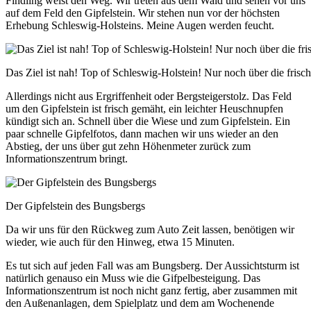
Findling weist den Weg. Wir treten aus dem Wald und sehen vor uns
auf dem Feld den Gipfelstein. Wir stehen nun vor der höchsten
Erhebung Schleswig-Holsteins. Meine Augen werden feucht.
Das Ziel ist nah! Top of Schleswig-Holstein! Nur noch über die frisc
Allerdings nicht aus Ergriffenheit oder Bergsteigerstolz. Das Feld
um den Gipfelstein ist frisch gemäht, ein leichter Heuschnupfen
kündigt sich an. Schnell über die Wiese und zum Gipfelstein. Ein
paar schnelle Gipfelfotos, dann machen wir uns wieder an den
Abstieg, der uns über gut zehn Höhenmeter zurück zum
Informationszentrum bringt.
Der Gipfelstein des Bungsbergs
Da wir uns für den Rückweg zum Auto Zeit lassen, benötigen wir
wieder, wie auch für den Hinweg, etwa 15 Minuten.
Es tut sich auf jeden Fall was am Bungsberg. Der Aussichtsturm ist
natürlich genauso ein Muss wie die Gifpelbesteigung. Das
Informationszentrum ist noch nicht ganz fertig, aber zusammen mit
den Außenanlagen, dem Spielplatz und dem am Wochenende