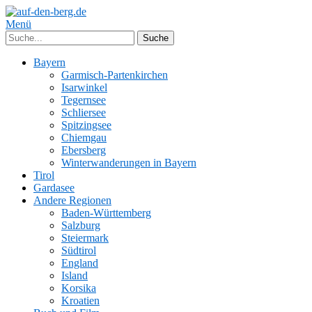
Menü
Bayern
Garmisch-Partenkirchen
Isarwinkel
Tegernsee
Schliersee
Spitzingsee
Chiemgau
Ebersberg
Winterwanderungen in Bayern
Tirol
Gardasee
Andere Regionen
Baden-Württemberg
Salzburg
Steiermark
Südtirol
England
Island
Korsika
Kroatien