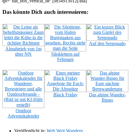
tpl=”flat_box_vertical_de”]3854915012[/asa]
Das könnte Dich auch interessieren:
Auf den Serponado
Almabtrieb von 1m
über NN
Siloklettern auf
Fehmarn
Black Friday
Das alpine Wander-
Bingo
Outdoor
Adventskalender
Veröffentlicht in:
Web Weit Wandern