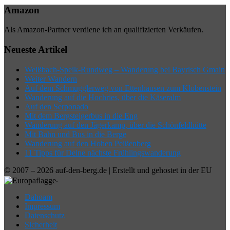
Amazon
Als Amazon-Partner verdiene ich an qualifizierten Verkäufen.
Neueste Artikel
Weißbach-Speik-Rundweg – Wanderung bei Bayrisch Gmain
Weiter Wandern
Auf dem Schmugglerweg von Ettenhausen zum Klobenstein
Wanderung auf die Hochries, über die Käseralm
Auf den Serponado
Mit dem Bergsteigerbus in die Eng
Wanderung auf den Jägerkamp, über die Schönfeldhütte
Mit Bahn und Bus in die Berge
Wanderung auf den Hohen Peißenberg
11 Tipps für Deine nächste Frühlingswanderung
© 2007 – 2026 auf-den-berg.de | Erstellt und gehostet in der EU
.
Dahoam
Impressum
Datenschutz
Sicherheit