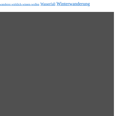
Winterwanderung
Wasserfall
wanderer-wirklich-wissen-wollen