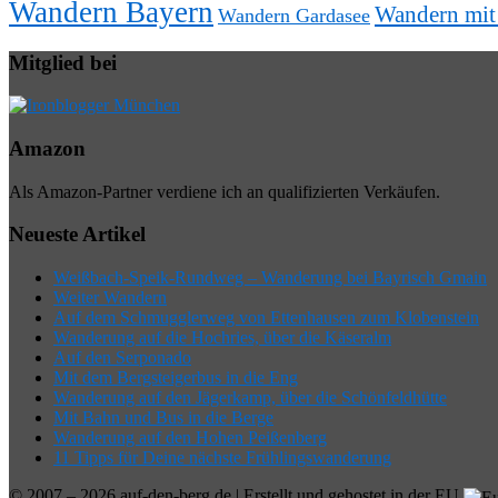
Wandern Bayern
Wandern mi
Wandern Gardasee
Mitglied bei
Amazon
Als Amazon-Partner verdiene ich an qualifizierten Verkäufen.
Neueste Artikel
Weißbach-Speik-Rundweg – Wanderung bei Bayrisch Gmain
Weiter Wandern
Auf dem Schmugglerweg von Ettenhausen zum Klobenstein
Wanderung auf die Hochries, über die Käseralm
Auf den Serponado
Mit dem Bergsteigerbus in die Eng
Wanderung auf den Jägerkamp, über die Schönfeldhütte
Mit Bahn und Bus in die Berge
Wanderung auf den Hohen Peißenberg
11 Tipps für Deine nächste Frühlingswanderung
© 2007 – 2026 auf-den-berg.de | Erstellt und gehostet in der EU