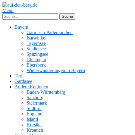
Menü
Bayern
Garmisch-Partenkirchen
Isarwinkel
Tegernsee
Schliersee
Spitzingsee
Chiemgau
Ebersberg
Winterwanderungen in Bayern
Tirol
Gardasee
Andere Regionen
Baden-Württemberg
Salzburg
Steiermark
Südtirol
England
Island
Korsika
Kroatien