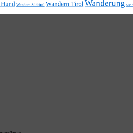
Wanderung
t Hund
Wandern Tirol
Wandern Südtirol
was-
.