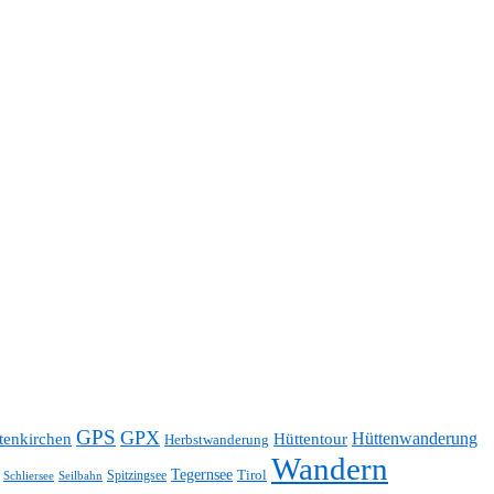
GPS
GPX
Hüttentour
Hüttenwanderung
tenkirchen
Herbstwanderung
Wandern
Tegernsee
Tirol
Spitzingsee
Schliersee
Seilbahn