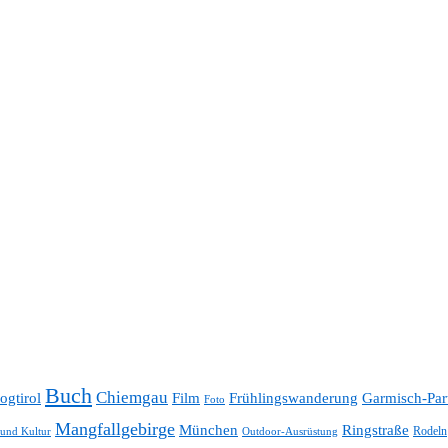
Buch
Chiemgau
ogtirol
Film
Frühlingswanderung
Garmisch-Par
Foto
Mangfallgebirge
München
Ringstraße
Rodeln
 und Kultur
Outdoor-Ausrüstung