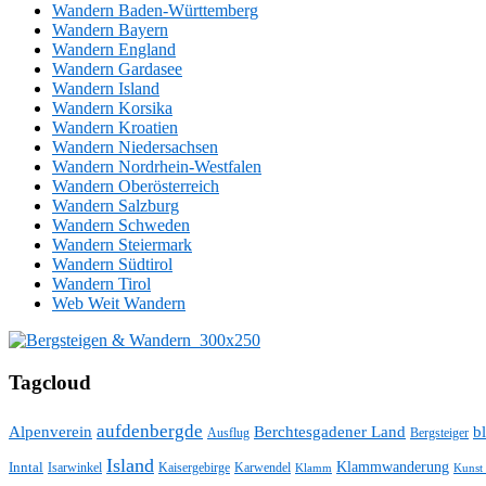
Wandern Baden-Württemberg
Wandern Bayern
Wandern England
Wandern Gardasee
Wandern Island
Wandern Korsika
Wandern Kroatien
Wandern Niedersachsen
Wandern Nordrhein-Westfalen
Wandern Oberösterreich
Wandern Salzburg
Wandern Schweden
Wandern Steiermark
Wandern Südtirol
Wandern Tirol
Web Weit Wandern
Tagcloud
aufdenbergde
Alpenverein
Berchtesgadener Land
bl
Ausflug
Bergsteiger
Island
Klammwanderung
Inntal
Isarwinkel
Kaisergebirge
Karwendel
Klamm
Kunst