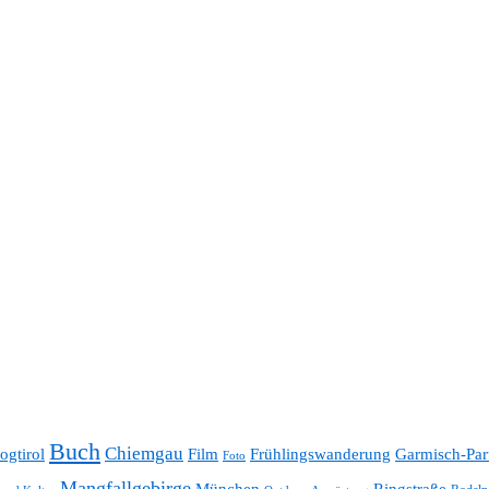
Buch
Chiemgau
ogtirol
Film
Frühlingswanderung
Garmisch-Par
Foto
Mangfallgebirge
München
Ringstraße