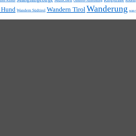
Rodeln
 und Kultur
Outdoor-Ausrüstung
Wanderung
t Hund
Wandern Tirol
Wandern Südtirol
was-