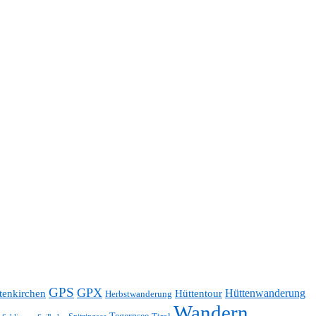
GPS
GPX
Hüttentour
Hüttenwanderung
tenkirchen
Herbstwanderung
Wandern
Tegernsee