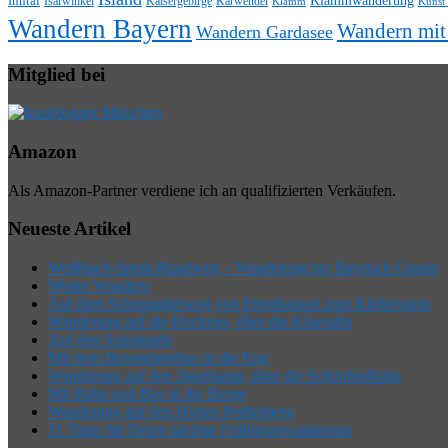
Klammwanderung
Inntal
Isarwinkel
Kaisergebirge
Karwendel
Klamm
Kunst
Wandern Bayern
Wandern mi
Wandern Gardasee
Mitglied bei
Amazon
Als Amazon-Partner verdiene ich an qualifizierten Verkäufen.
Neueste Artikel
Weißbach-Speik-Rundweg – Wanderung bei Bayrisch Gmain
Weiter Wandern
Auf dem Schmugglerweg von Ettenhausen zum Klobenstein
Wanderung auf die Hochries, über die Käseralm
Auf den Serponado
Mit dem Bergsteigerbus in die Eng
Wanderung auf den Jägerkamp, über die Schönfeldhütte
Mit Bahn und Bus in die Berge
Wanderung auf den Hohen Peißenberg
11 Tipps für Deine nächste Frühlingswanderung