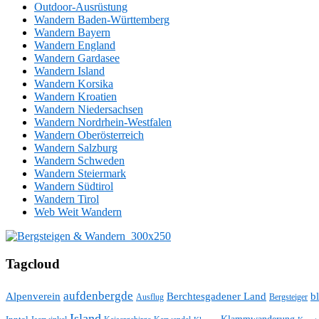
Outdoor-Ausrüstung
Wandern Baden-Württemberg
Wandern Bayern
Wandern England
Wandern Gardasee
Wandern Island
Wandern Korsika
Wandern Kroatien
Wandern Niedersachsen
Wandern Nordrhein-Westfalen
Wandern Oberösterreich
Wandern Salzburg
Wandern Schweden
Wandern Steiermark
Wandern Südtirol
Wandern Tirol
Web Weit Wandern
Tagcloud
aufdenbergde
Alpenverein
Berchtesgadener Land
bl
Ausflug
Bergsteiger
Island