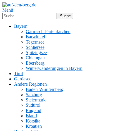
Menü
Bayern
Garmisch-Partenkirchen
Isarwinkel
Tegernsee
Schliersee
Spitzingsee
Chiemgau
Ebersberg
Winterwanderungen in Bayern
Tirol
Gardasee
Andere Regionen
Baden-Württemberg
Salzburg
Steiermark
Südtirol
England
Island
Korsika
Kroatien