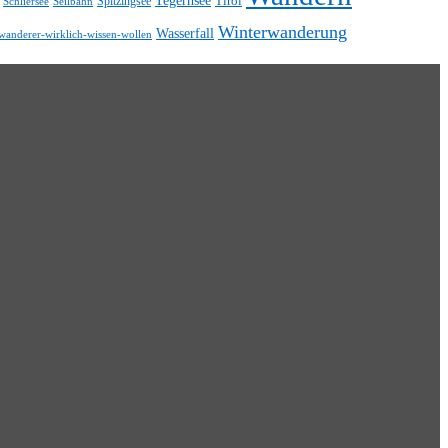
Tirol
Spitzingsee
Schliersee
Seilbahn
Winterwanderung
Wasserfall
wanderer-wirklich-wissen-wollen