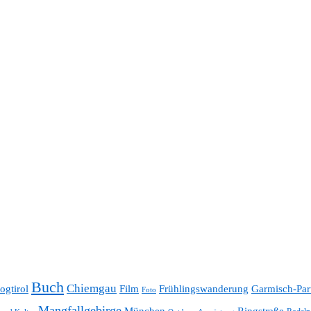
Buch
Chiemgau
ogtirol
Film
Frühlingswanderung
Garmisch-Par
Foto
Mangfallgebirge
München
Ringstraße