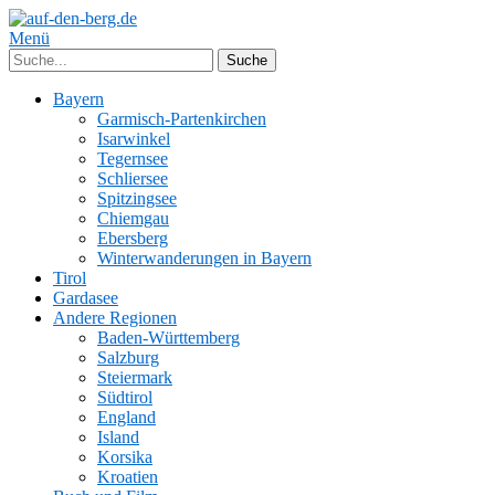
Menü
Bayern
Garmisch-Partenkirchen
Isarwinkel
Tegernsee
Schliersee
Spitzingsee
Chiemgau
Ebersberg
Winterwanderungen in Bayern
Tirol
Gardasee
Andere Regionen
Baden-Württemberg
Salzburg
Steiermark
Südtirol
England
Island
Korsika
Kroatien