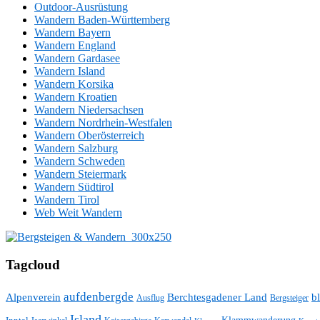
Outdoor-Ausrüstung
Wandern Baden-Württemberg
Wandern Bayern
Wandern England
Wandern Gardasee
Wandern Island
Wandern Korsika
Wandern Kroatien
Wandern Niedersachsen
Wandern Nordrhein-Westfalen
Wandern Oberösterreich
Wandern Salzburg
Wandern Schweden
Wandern Steiermark
Wandern Südtirol
Wandern Tirol
Web Weit Wandern
Tagcloud
aufdenbergde
Alpenverein
Berchtesgadener Land
bl
Ausflug
Bergsteiger
Island