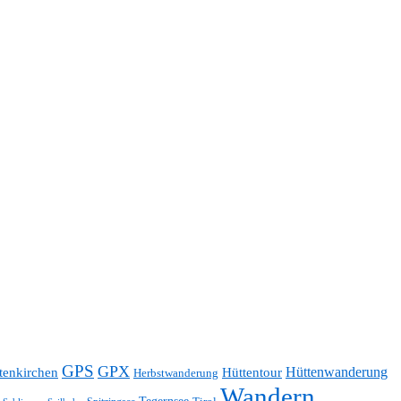
GPS
GPX
Hüttentour
Hüttenwanderung
tenkirchen
Herbstwanderung
Wandern
Tegernsee