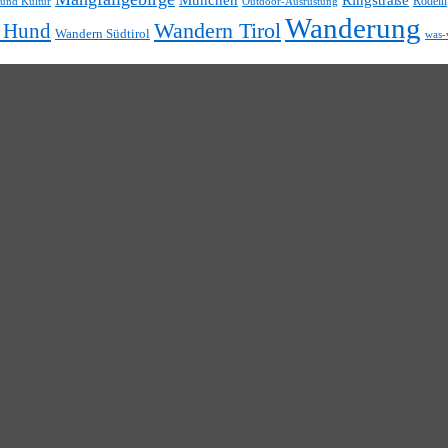
Rodeln
 und Kultur
Outdoor-Ausrüstung
Wanderung
t Hund
Wandern Tirol
Wandern Südtirol
was-