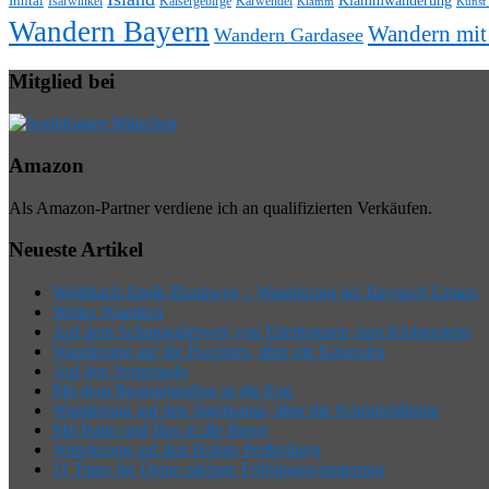
Klammwanderung
Inntal
Isarwinkel
Kaisergebirge
Karwendel
Klamm
Kunst
Wandern Bayern
Wandern mi
Wandern Gardasee
Mitglied bei
Amazon
Als Amazon-Partner verdiene ich an qualifizierten Verkäufen.
Neueste Artikel
Weißbach-Speik-Rundweg – Wanderung bei Bayrisch Gmain
Weiter Wandern
Auf dem Schmugglerweg von Ettenhausen zum Klobenstein
Wanderung auf die Hochries, über die Käseralm
Auf den Serponado
Mit dem Bergsteigerbus in die Eng
Wanderung auf den Jägerkamp, über die Schönfeldhütte
Mit Bahn und Bus in die Berge
Wanderung auf den Hohen Peißenberg
11 Tipps für Deine nächste Frühlingswanderung