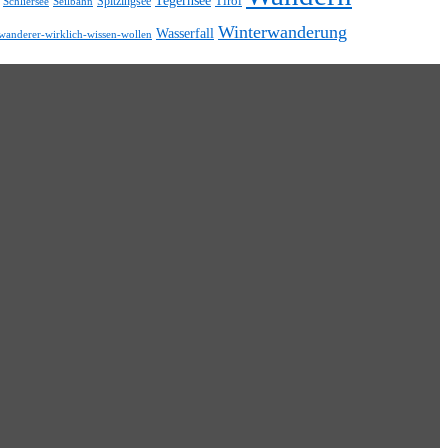
Tirol
Spitzingsee
Schliersee
Seilbahn
Winterwanderung
Wasserfall
wanderer-wirklich-wissen-wollen