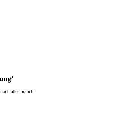
tung
’
och alles braucht