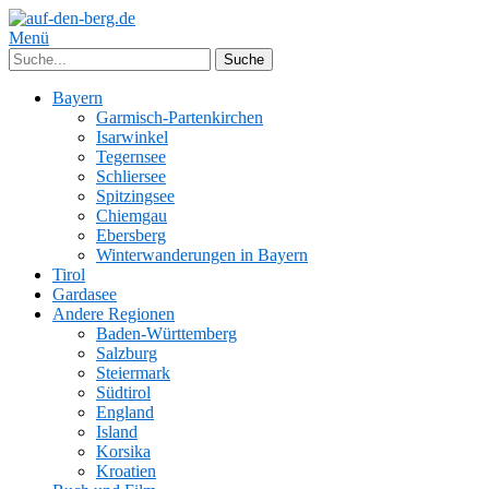
Menü
Bayern
Garmisch-Partenkirchen
Isarwinkel
Tegernsee
Schliersee
Spitzingsee
Chiemgau
Ebersberg
Winterwanderungen in Bayern
Tirol
Gardasee
Andere Regionen
Baden-Württemberg
Salzburg
Steiermark
Südtirol
England
Island
Korsika
Kroatien