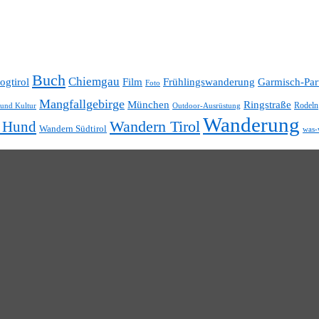
Buch
Chiemgau
ogtirol
Film
Frühlingswanderung
Garmisch-Par
Foto
Mangfallgebirge
München
Ringstraße
Rodeln
 und Kultur
Outdoor-Ausrüstung
Wanderung
t Hund
Wandern Tirol
Wandern Südtirol
was-