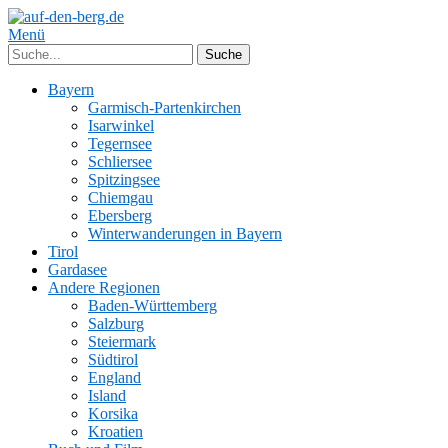
Menü
Bayern
Garmisch-Partenkirchen
Isarwinkel
Tegernsee
Schliersee
Spitzingsee
Chiemgau
Ebersberg
Winterwanderungen in Bayern
Tirol
Gardasee
Andere Regionen
Baden-Württemberg
Salzburg
Steiermark
Südtirol
England
Island
Korsika
Kroatien