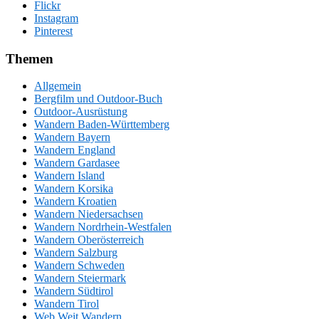
Flickr
Instagram
Pinterest
Themen
Allgemein
Bergfilm und Outdoor-Buch
Outdoor-Ausrüstung
Wandern Baden-Württemberg
Wandern Bayern
Wandern England
Wandern Gardasee
Wandern Island
Wandern Korsika
Wandern Kroatien
Wandern Niedersachsen
Wandern Nordrhein-Westfalen
Wandern Oberösterreich
Wandern Salzburg
Wandern Schweden
Wandern Steiermark
Wandern Südtirol
Wandern Tirol
Web Weit Wandern