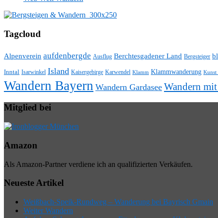
Tagcloud
aufdenbergde
Alpenverein
Berchtesgadener Land
bl
Ausflug
Bergsteiger
Island
Klammwanderung
Inntal
Isarwinkel
Kaisergebirge
Karwendel
Klamm
Kunst
Wandern Bayern
Wandern mi
Wandern Gardasee
Mitglied bei
Amazon
Als Amazon-Partner verdiene ich an qualifizierten Verkäufen.
Neueste Artikel
Weißbach-Speik-Rundweg – Wanderung bei Bayrisch Gmain
Weiter Wandern