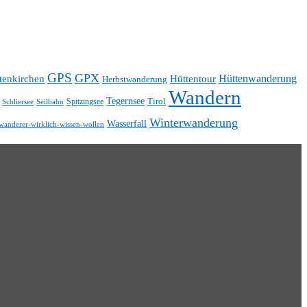
GPS
GPX
Hüttentour
Hüttenwanderung
tenkirchen
Herbstwanderung
Wandern
Tegernsee
Tirol
Spitzingsee
Schliersee
Seilbahn
Winterwanderung
Wasserfall
wanderer-wirklich-wissen-wollen