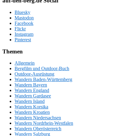
auf-den-berg.de Social
Bluesky
Mastodon
Facebook
Flickr
Instagram
Pinterest
Themen
Allgemein
Bergfilm und Outdoor-Buch
Outdoor-Ausrüstung
Wandern Baden-Württemberg
Wandern Bayern
Wandern England
Wandern Gardasee
Wandern Island
Wandern Korsika
Wandern Kroatien
Wandern Niedersachsen
Wandern Nordrhein-Westfalen
Wandern Oberösterreich
Wandern Salzburg