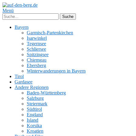
Menü
Bayern
Garmisch-Partenkirchen
Isarwinkel
Tegernsee
Schliersee
Spitzingsee
Chiemgau
Ebersberg
Winterwanderungen in Bayern
Tirol
Gardasee
Andere Regionen
Baden-Württemberg
Salzburg
Steiermark
Südtirol
England
Island
Korsika
Kroatien