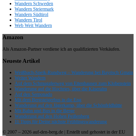
Wandern Schweden
Wandern Steiermark
Wandern Südtirol
Wandern Tirol
Web Weit Wandern
Amazon
Als Amazon-Partner verdiene ich an qualifizierten Verkäufen.
Neueste Artikel
Weißbach-Speik-Rundweg – Wanderung bei Bayrisch Gmain
Weiter Wandern
Auf dem Schmugglerweg von Ettenhausen zum Klobenstein
Wanderung auf die Hochries, über die Käseralm
Auf den Serponado
Mit dem Bergsteigerbus in die Eng
Wanderung auf den Jägerkamp, über die Schönfeldhütte
Mit Bahn und Bus in die Berge
Wanderung auf den Hohen Peißenberg
11 Tipps für Deine nächste Frühlingswanderung
© 2007 – 2026 auf-den-berg.de | Erstellt und gehostet in der EU