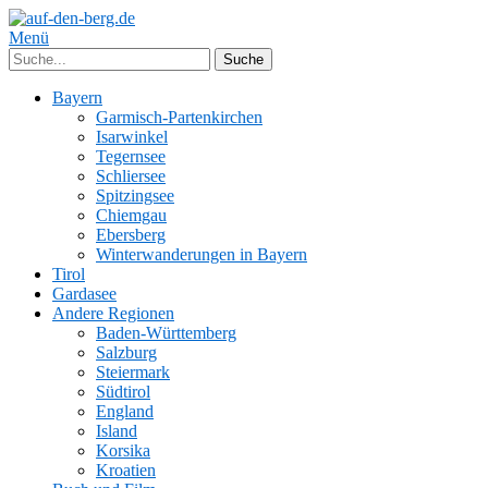
Menü
Bayern
Garmisch-Partenkirchen
Isarwinkel
Tegernsee
Schliersee
Spitzingsee
Chiemgau
Ebersberg
Winterwanderungen in Bayern
Tirol
Gardasee
Andere Regionen
Baden-Württemberg
Salzburg
Steiermark
Südtirol
England
Island
Korsika
Kroatien