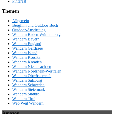
Pinterest
Themen
Allgemein
Bergfilm und Outdoor-Buch
Outdoor-Ausrüstung
Wandern Baden-Württemberg
Wandern Bayern
Wandern England
Wandern Gardasee
Wandern Island
Wandern Korsika
Wandern Kroatien
Wandern Niedersachsen
Wandern Nordrhein-Westfalen
Wandern Oberösterreich
Wandern Salzburg
Wandern Schweden
Wandern Steiermark
Wandern Südtirol
Wandern Tirol
Web Weit Wandern
Amazon