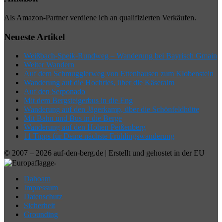
Als Amazon-Partner verdiene ich an qualifizierten Verkäufen.
Neueste Artikel
Weißbach-Speik-Rundweg – Wanderung bei Bayrisch Gmain
Weiter Wandern
Auf dem Schmugglerweg von Ettenhausen zum Klobenstein
Wanderung auf die Hochries, über die Käseralm
Auf den Serponado
Mit dem Bergsteigerbus in die Eng
Wanderung auf den Jägerkamp, über die Schönfeldhütte
Mit Bahn und Bus in die Berge
Wanderung auf den Hohen Peißenberg
11 Tipps für Deine nächste Frühlingswanderung
© 2007 – 2026 auf-den-berg.de | Erstellt und gehostet in der EU
.
Dahoam
Impressum
Datenschutz
Sicherheit
Grounding