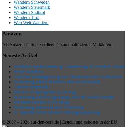
Wandern Schweden
Wandern Steiermark
Wandern Südtirol
Wandern Tirol
Web Weit Wandern
Amazon
Als Amazon-Partner verdiene ich an qualifizierten Verkäufen.
Neueste Artikel
Weißbach-Speik-Rundweg – Wanderung bei Bayrisch Gmain
Weiter Wandern
Auf dem Schmugglerweg von Ettenhausen zum Klobenstein
Wanderung auf die Hochries, über die Käseralm
Auf den Serponado
Mit dem Bergsteigerbus in die Eng
Wanderung auf den Jägerkamp, über die Schönfeldhütte
Mit Bahn und Bus in die Berge
Wanderung auf den Hohen Peißenberg
11 Tipps für Deine nächste Frühlingswanderung
© 2007 – 2026 auf-den-berg.de | Erstellt und gehostet in der EU