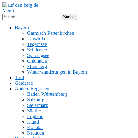
Menü
Bayern
Garmisch-Partenkirchen
Isarwinkel
Tegernsee
Schliersee
Spitzingsee
Chiemgau
Ebersberg
Winterwanderungen in Bayern
Tirol
Gardasee
Andere Regionen
Baden-Württemberg
Salzburg
Steiermark
Südtirol
England
Island
Korsika
Kroatien