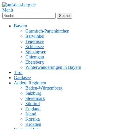
Menü
Bayern
Garmisch-Partenkirchen
Isarwinkel
Tegernsee
Schliersee
Spitzingsee
Chiemgau
Ebersberg
Winterwanderungen in Bayern
Tirol
Gardasee
Andere Regionen
Baden-Württemberg
Salzburg
Steiermark
Südtirol
England
Island
Korsika
Kroatien