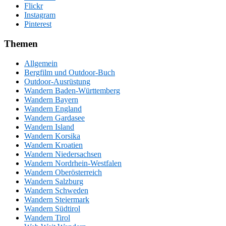
Flickr
Instagram
Pinterest
Themen
Allgemein
Bergfilm und Outdoor-Buch
Outdoor-Ausrüstung
Wandern Baden-Württemberg
Wandern Bayern
Wandern England
Wandern Gardasee
Wandern Island
Wandern Korsika
Wandern Kroatien
Wandern Niedersachsen
Wandern Nordrhein-Westfalen
Wandern Oberösterreich
Wandern Salzburg
Wandern Schweden
Wandern Steiermark
Wandern Südtirol
Wandern Tirol