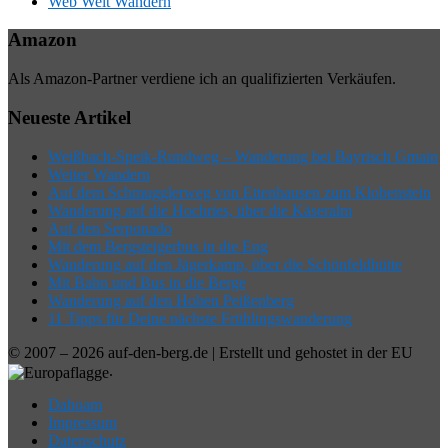
Web Weit Wandern
Amazon
Als Amazon-Partner verdiene ich an qualifizierten Verkäufen.
Neueste Artikel
Weißbach-Speik-Rundweg – Wanderung bei Bayrisch Gmain
Weiter Wandern
Auf dem Schmugglerweg von Ettenhausen zum Klobenstein
Wanderung auf die Hochries, über die Käseralm
Auf den Serponado
Mit dem Bergsteigerbus in die Eng
Wanderung auf den Jägerkamp, über die Schönfeldhütte
Mit Bahn und Bus in die Berge
Wanderung auf den Hohen Peißenberg
11 Tipps für Deine nächste Frühlingswanderung
© 2007 – 2026 auf-den-berg.de | Erstellt und gehostet in der EU
.
Dahoam
Impressum
Datenschutz