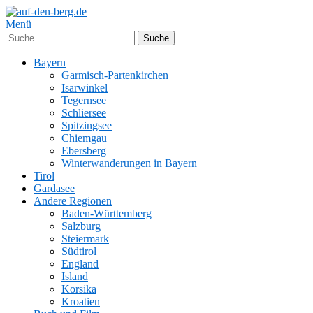
Menü
Bayern
Garmisch-Partenkirchen
Isarwinkel
Tegernsee
Schliersee
Spitzingsee
Chiemgau
Ebersberg
Winterwanderungen in Bayern
Tirol
Gardasee
Andere Regionen
Baden-Württemberg
Salzburg
Steiermark
Südtirol
England
Island
Korsika
Kroatien