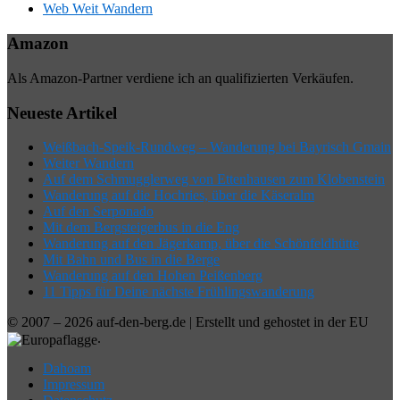
Web Weit Wandern
Amazon
Als Amazon-Partner verdiene ich an qualifizierten Verkäufen.
Neueste Artikel
Weißbach-Speik-Rundweg – Wanderung bei Bayrisch Gmain
Weiter Wandern
Auf dem Schmugglerweg von Ettenhausen zum Klobenstein
Wanderung auf die Hochries, über die Käseralm
Auf den Serponado
Mit dem Bergsteigerbus in die Eng
Wanderung auf den Jägerkamp, über die Schönfeldhütte
Mit Bahn und Bus in die Berge
Wanderung auf den Hohen Peißenberg
11 Tipps für Deine nächste Frühlingswanderung
© 2007 – 2026 auf-den-berg.de | Erstellt und gehostet in der EU
.
Dahoam
Impressum