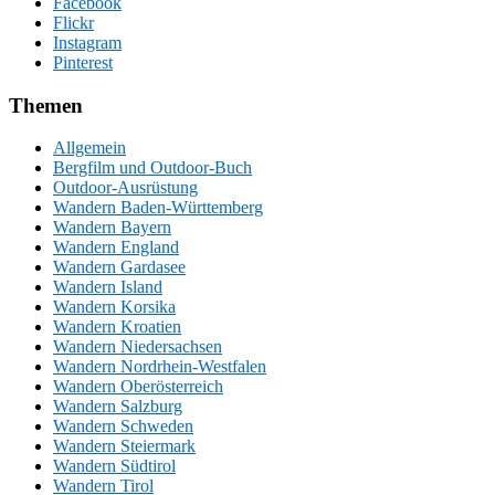
Facebook
Flickr
Instagram
Pinterest
Themen
Allgemein
Bergfilm und Outdoor-Buch
Outdoor-Ausrüstung
Wandern Baden-Württemberg
Wandern Bayern
Wandern England
Wandern Gardasee
Wandern Island
Wandern Korsika
Wandern Kroatien
Wandern Niedersachsen
Wandern Nordrhein-Westfalen
Wandern Oberösterreich
Wandern Salzburg
Wandern Schweden
Wandern Steiermark
Wandern Südtirol
Wandern Tirol