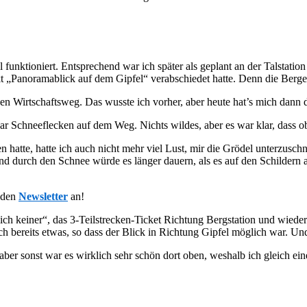
ll funktioniert. Entsprechend war ich später als geplant an der Talstat
Panoramablick auf dem Gipfel“ verabschiedet hatte. Denn die Berge l
en Wirtschaftsweg. Das wusste ich vorher, aber heute hat’s mich dann 
aar Schneeflecken auf dem Weg. Nichts wildes, aber es war klar, dass ob
tte, hatte ich auch nicht mehr viel Lust, mir die Grödel unterzuschn
 Und durch den Schnee würde es länger dauern, als es auf den Schildern
 den
Newsletter
an!
ich keiner“, das 3-Teilstrecken-Ticket Richtung Bergstation und wieder
ch bereits etwas, so dass der Blick in Richtung Gipfel möglich war. Und
ber sonst war es wirklich sehr schön dort oben, weshalb ich gleich ei