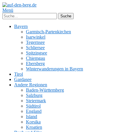
Menü
Bayern
Garmisch-Partenkirchen
Isarwinkel
Tegernsee
Schliersee
Spitzingsee
Chiemgau
Ebersberg
Winterwanderungen in Bayern
Tirol
Gardasee
Andere Regionen
Baden-Württemberg
Salzburg
Steiermark
Südtirol
England
Island
Korsika
Kroatien