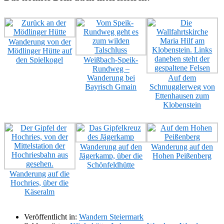
Wanderung von der
Mödlinger Hütte auf
den Spielkogel
Weißbach-Speik-
Rundweg –
Wanderung bei
Auf dem
Bayrisch Gmain
Schmugglerweg von
Ettenhausen zum
Klobenstein
Wanderung auf den
Wanderung auf den
Jägerkamp, über die
Hohen Peißenberg
Schönfeldhütte
Wanderung auf die
Hochries, über die
Käseralm
Veröffentlicht in:
Wandern Steiermark