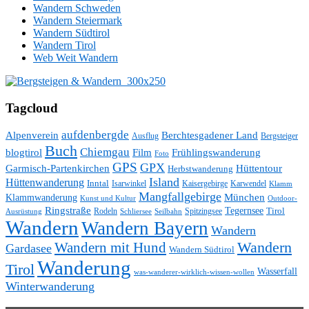
Wandern Schweden
Wandern Steiermark
Wandern Südtirol
Wandern Tirol
Web Weit Wandern
Tagcloud
aufdenbergde
Alpenverein
Berchtesgadener Land
Ausflug
Bergsteiger
Buch
Chiemgau
blogtirol
Film
Frühlingswanderung
Foto
GPS
GPX
Hüttentour
Garmisch-Partenkirchen
Herbstwanderung
Island
Hüttenwanderung
Inntal
Isarwinkel
Kaisergebirge
Karwendel
Klamm
Mangfallgebirge
München
Klammwanderung
Kunst und Kultur
Outdoor-
Ringstraße
Tegernsee
Tirol
Rodeln
Spitzingsee
Schliersee
Seilbahn
Ausrüstung
Wandern
Wandern Bayern
Wandern
Wandern mit Hund
Wandern
Gardasee
Wandern Südtirol
Wanderung
Tirol
Wasserfall
was-wanderer-wirklich-wissen-wollen
Winterwanderung