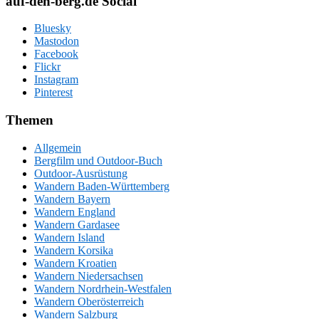
auf-den-berg.de Social
Bluesky
Mastodon
Facebook
Flickr
Instagram
Pinterest
Themen
Allgemein
Bergfilm und Outdoor-Buch
Outdoor-Ausrüstung
Wandern Baden-Württemberg
Wandern Bayern
Wandern England
Wandern Gardasee
Wandern Island
Wandern Korsika
Wandern Kroatien
Wandern Niedersachsen
Wandern Nordrhein-Westfalen
Wandern Oberösterreich
Wandern Salzburg