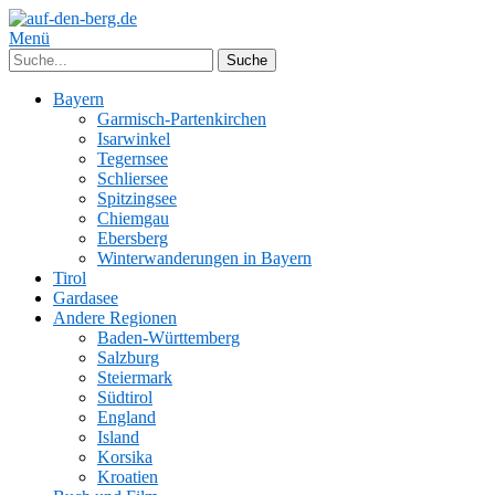
Menü
Bayern
Garmisch-Partenkirchen
Isarwinkel
Tegernsee
Schliersee
Spitzingsee
Chiemgau
Ebersberg
Winterwanderungen in Bayern
Tirol
Gardasee
Andere Regionen
Baden-Württemberg
Salzburg
Steiermark
Südtirol
England
Island
Korsika
Kroatien