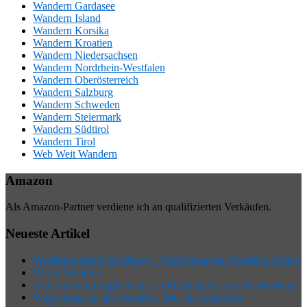
Wandern Gardasee
Wandern Island
Wandern Korsika
Wandern Kroatien
Wandern Niedersachsen
Wandern Nordrhein-Westfalen
Wandern Oberösterreich
Wandern Salzburg
Wandern Schweden
Wandern Steiermark
Wandern Südtirol
Wandern Tirol
Web Weit Wandern
Amazon
Als Amazon-Partner verdiene ich an qualifizierten Verkäufen.
Neueste Artikel
Weißbach-Speik-Rundweg – Wanderung bei Bayrisch Gmain
Weiter Wandern
Auf dem Schmugglerweg von Ettenhausen zum Klobenstein
Wanderung auf die Hochries, über die Käseralm