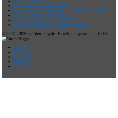
Auf den Serponado
Mit dem Bergsteigerbus in die Eng
Wanderung auf den Jägerkamp, über die Schönfeldhütte
Mit Bahn und Bus in die Berge
Wanderung auf den Hohen Peißenberg
11 Tipps für Deine nächste Frühlingswanderung
© 2007 – 2026 auf-den-berg.de | Erstellt und gehostet in der EU
.
Dahoam
Impressum
Datenschutz
Sicherheit
Grounding
Top