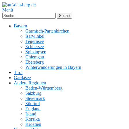
Menü
Bayern
Garmisch-Partenkirchen
Isarwinkel
Tegernsee
Schliersee
Spitzingsee
Chiemgau
Ebersberg
Winterwanderungen in Bayern
Tirol
Gardasee
Andere Regionen
Baden-Württemberg
Salzburg
Steiermark
Südtirol
England
Island
Korsika
Kroatien