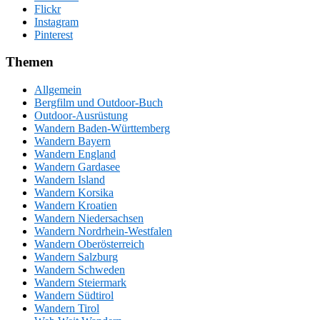
Flickr
Instagram
Pinterest
Themen
Allgemein
Bergfilm und Outdoor-Buch
Outdoor-Ausrüstung
Wandern Baden-Württemberg
Wandern Bayern
Wandern England
Wandern Gardasee
Wandern Island
Wandern Korsika
Wandern Kroatien
Wandern Niedersachsen
Wandern Nordrhein-Westfalen
Wandern Oberösterreich
Wandern Salzburg
Wandern Schweden
Wandern Steiermark
Wandern Südtirol
Wandern Tirol