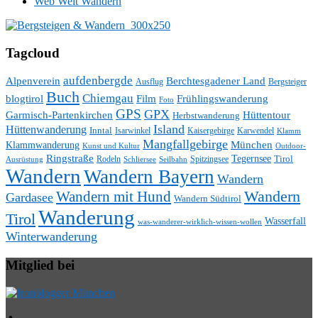
Web Weit Wandern
Tagcloud
aufdenbergde
Alpenverein
Berchtesgadener Land
Ausflug
Bergsteiger
Buch
Chiemgau
blogtirol
Film
Frühlingswanderung
Foto
GPS
GPX
Hüttentour
Garmisch-Partenkirchen
Herbstwanderung
Island
Hüttenwanderung
Inntal
Isarwinkel
Kaisergebirge
Karwendel
Klamm
Mangfallgebirge
München
Klammwanderung
Kunst und Kultur
Outdoor-
Ringstraße
Tegernsee
Tirol
Rodeln
Spitzingsee
Schliersee
Seilbahn
Ausrüstung
Wandern
Wandern Bayern
Wandern
Wandern mit Hund
Wandern
Gardasee
Wandern Südtirol
Wanderung
Tirol
Wasserfall
was-wanderer-wirklich-wissen-wollen
Winterwanderung
Mitglied bei