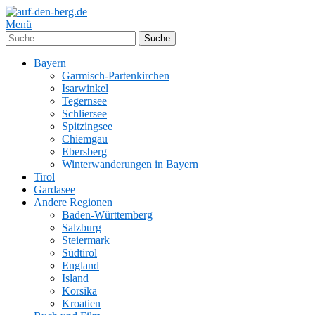
Menü
Bayern
Garmisch-Partenkirchen
Isarwinkel
Tegernsee
Schliersee
Spitzingsee
Chiemgau
Ebersberg
Winterwanderungen in Bayern
Tirol
Gardasee
Andere Regionen
Baden-Württemberg
Salzburg
Steiermark
Südtirol
England
Island
Korsika
Kroatien