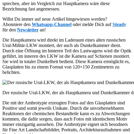
sprechen, aber im Vergleich zur Hauptkamera wäre diese
Bezeichnung fast angemessen.
Willst Du immer auf neue Artikel hingewiesen werden?
Abonniere den
Whatsapp-Channel
oder melde Dich auf
Steady
für den
Newsletter
an!
Die Hauptkamera wird direkt im Laderaum eines alten russischen
Ural-Militär-LKW montiert, der auch als Dunkelkammer dient.
Durch eine Öffnung im hinteren Teil des Lastwagens wird die Optik
geführt, im inneren des LKW ist die Kamera auf Schienen montiert.
Sie wird in totaler Dunkelheit bedient. Diese Kamera ermöglicht es,
Glasplatten bis zu einem Format von 120×150 Zentimetern zu
belichten.
Der russische Ural-LKW, der als Hauptkamera und Dunkelkammer die
Die mit der Ambrotypie erzeugten Fotos auf den Glasplatten sind
Positive und somit jeweils Unikate. Durch die unvorhersehbaren
Reaktionen der chemischen Bestandteile kann es zu Abweichungen
kommen, die dafür sorgen, dass auch Fotos mit identischem Motiv
immer einzigartig aussehen. Die Ambrotypie eignet sich besodners
für Fine Art Landschaftsbilder, Portraits, Architekturaufnahmen und