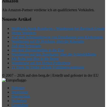
Amazon
Als Amazon-Partner verdiene ich an qualifizierten Verkäufen.
Neueste Artikel
Weißbach-Speik-Rundweg – Wanderung bei Bayrisch Gmain
Weiter Wandern
Auf dem Schmugglerweg von Ettenhausen zum Klobenstein
Wanderung auf die Hochries, über die Käseralm
Auf den Serponado
Mit dem Bergsteigerbus in die Eng
Wanderung auf den Jägerkamp, über die Schönfeldhütte
Mit Bahn und Bus in die Berge
Wanderung auf den Hohen Peißenberg
11 Tipps für Deine nächste Frühlingswanderung
© 2007 – 2026 auf-den-berg.de | Erstellt und gehostet in der EU
.
Dahoam
Impressum
Datenschutz
Sicherheit
Grounding